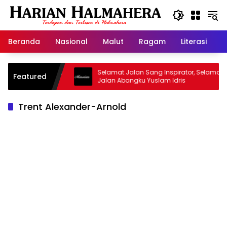
Langsung
ke
konten
Beranda
Nasional
Malut
Ragam
Literasi
H
asjid Warisan
Selamat Jalan Sang Inspirator, Selamat
Featured
Jalan Abangku Yuslam Idris
Trent Alexander-Arnold