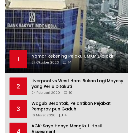
Nomor Rekening Pelaku UMKM Diblokir
1
27 Oktober 2020
14
Liverpool vs West Ham: Bukan Lagi Moyesy
2
yang Perlu Ditakuti
24 Februari 2020
10
Wagub Berontak, Pelantikan Pejabat
3
Pemprov pun Gaduh
16 Maret 2020
4
AGK: Saya Hanya Mengikuti Hasil
4
Assesment