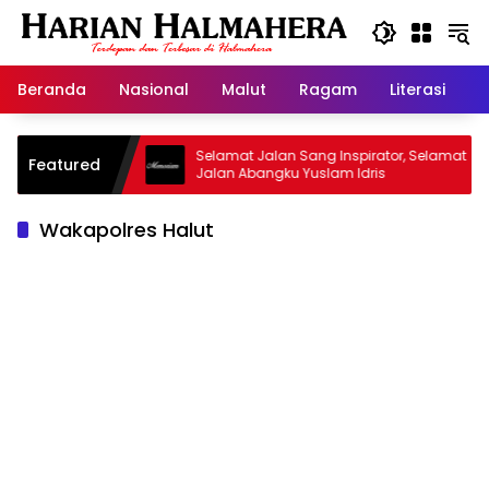
Langsung
ke
konten
Beranda
Nasional
Malut
Ragam
Literasi
H
jid Warisan
Selamat Jalan Sang Inspirator, Selamat
Featured
Jalan Abangku Yuslam Idris
Wakapolres Halut