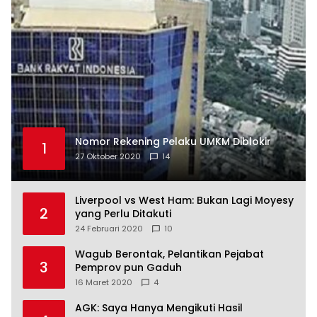
Nomor Rekening Pelaku UMKM Diblokir
1
27 Oktober 2020
14
Liverpool vs West Ham: Bukan Lagi Moyesy
2
yang Perlu Ditakuti
24 Februari 2020
10
Wagub Berontak, Pelantikan Pejabat
3
Pemprov pun Gaduh
16 Maret 2020
4
AGK: Saya Hanya Mengikuti Hasil