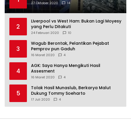
27 Oktober 2020
14
Liverpool vs West Ham: Bukan Lagi Moyesy
2
yang Perlu Ditakuti
24 Februari 2020
10
Wagub Berontak, Pelantikan Pejabat
3
Pemprov pun Gaduh
16 Maret 2020
4
AGK: Saya Hanya Mengikuti Hasil
4
Assesment
16 Maret 2020
4
Tolak Hasil Munaslub, Berkarya Malut
5
Dukung Tommy Soeharto
17 Juli 2020
4