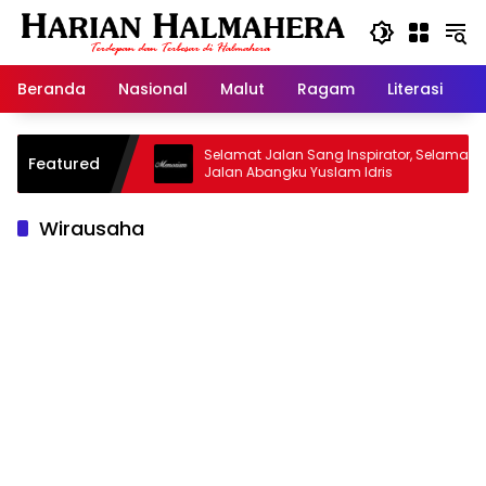
Langsung
ke
konten
Beranda
Nasional
Malut
Ragam
Literasi
H
asjid Warisan
Selamat Jalan Sang Inspirator, Selamat
Featured
Jalan Abangku Yuslam Idris
Wirausaha