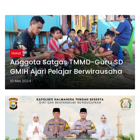
Halut
Anggota Satgas TMMD-Guru SD
GMIH Ajari Pelajar Berwirausaha
10 Mei 2024