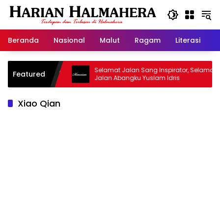
Langsung
ke
konten
Beranda
Nasional
Malut
Ragam
Literasi
H
asjid Warisan
Selamat Jalan Sang Inspirator, Selamat
Featured
Jalan Abangku Yuslam Idris
Xiao Qian