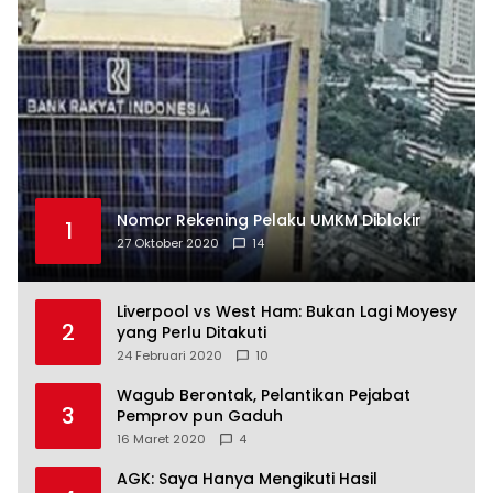
Nomor Rekening Pelaku UMKM Diblokir
1
27 Oktober 2020
14
Liverpool vs West Ham: Bukan Lagi Moyesy
2
yang Perlu Ditakuti
24 Februari 2020
10
Wagub Berontak, Pelantikan Pejabat
3
Pemprov pun Gaduh
16 Maret 2020
4
AGK: Saya Hanya Mengikuti Hasil