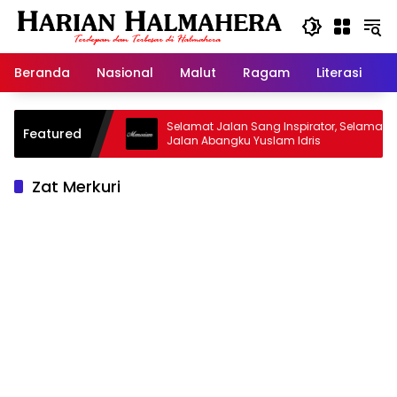
Langsung
ke
konten
Beranda
Nasional
Malut
Ragam
Literasi
H
sjid Warisan
Selamat Jalan Sang Inspirator, Selamat
Featured
Jalan Abangku Yuslam Idris
Zat Merkuri