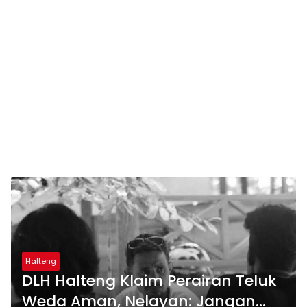
Halteng
DLH Halteng Klaim Perairan Teluk
Weda Aman, Nelayan: Jangan