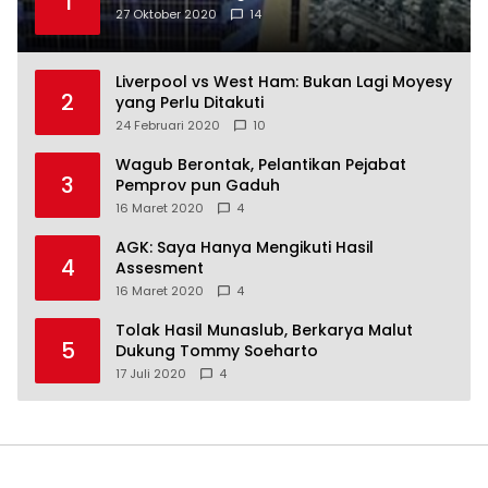
1
27 Oktober 2020
14
Liverpool vs West Ham: Bukan Lagi Moyesy
2
yang Perlu Ditakuti
24 Februari 2020
10
Wagub Berontak, Pelantikan Pejabat
3
Pemprov pun Gaduh
16 Maret 2020
4
AGK: Saya Hanya Mengikuti Hasil
4
Assesment
16 Maret 2020
4
Tolak Hasil Munaslub, Berkarya Malut
5
Dukung Tommy Soeharto
17 Juli 2020
4