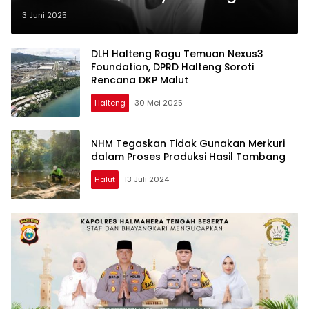
Hanya Bantah, Turun Publikasi
3 Juni 2025
Hasil Riset
DLH Halteng Ragu Temuan Nexus3
Foundation, DPRD Halteng Soroti
Rencana DKP Malut
Halteng
30 Mei 2025
NHM Tegaskan Tidak Gunakan Merkuri
dalam Proses Produksi Hasil Tambang
Halut
13 Juli 2024