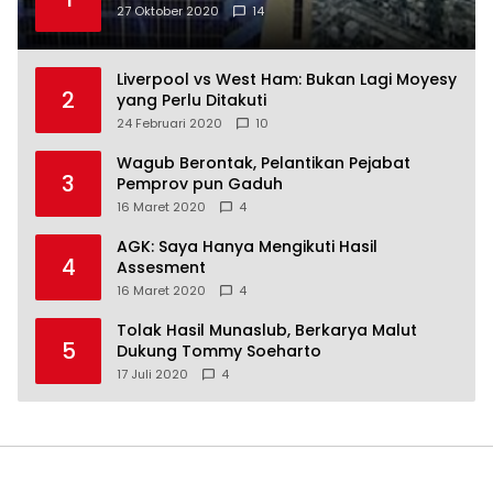
27 Oktober 2020
14
Liverpool vs West Ham: Bukan Lagi Moyesy
2
yang Perlu Ditakuti
24 Februari 2020
10
Wagub Berontak, Pelantikan Pejabat
3
Pemprov pun Gaduh
16 Maret 2020
4
AGK: Saya Hanya Mengikuti Hasil
4
Assesment
16 Maret 2020
4
Tolak Hasil Munaslub, Berkarya Malut
5
Dukung Tommy Soeharto
17 Juli 2020
4