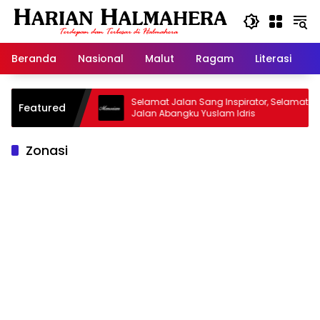
Langsung
ke
konten
Beranda
Nasional
Malut
Ragam
Literasi
H
sjid Warisan
Selamat Jalan Sang Inspirator, Selamat
Featured
Jalan Abangku Yuslam Idris
Zonasi