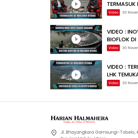
TERMASUK 
Video
30 Nove
VIDEO : IN
BIOFLOK D
Video
30 Nove
VIDEO : TE
LHK TEMUK
Video
30 Nove
Jl. Bhayangkara Gamsungi-Tobelo,