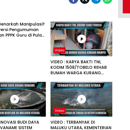
Benarkah Manipulasi?
versi Pengumuman
an PPPK Guru di Pulau
Video
VIDEO : KARYA BAKTI TNI,
KODIM 1508/TOBELO REHAB
RUMAH WARGA KURANG
MAMPU
Video
 INOVASI BUDI DAYA
VIDEO : TERBANYAK DI
VANAME SISTEM
MALUKU UTARA, KEMENTERIAN