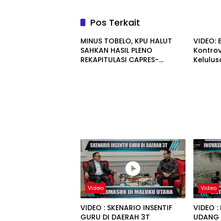
Pos Terkait
MINUS TOBELO, KPU HALUT
VIDEO: 
SAHKAN HASIL PLENO
Kontro
REKAPITULASI CAPRES-
Kelulus
CAWAPRES 16 KECAMATAN
Taliabu
Video
Video
VIDEO : SKENARIO INSENTIF
VIDEO :
GURU DI DAERAH 3T
UDANG 