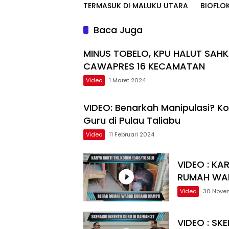
TERMASUK DI MALUKU UTARA
BIOFLO
Baca Juga
MINUS TOBELO, KPU HALUT SAHK
CAWAPRES 16 KECAMATAN
Video
1 Maret 2024
VIDEO: Benarkah Manipulasi? K
Guru di Pulau Taliabu
Video
11 Februari 2024
VIDEO : KA
RUMAH WA
Video
30 Nove
VIDEO : SK