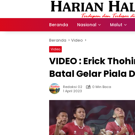
Langsung
ke
konten
Beranda
Nasional
Malut
Beranda
Video
Video
VIDEO : Erick Tho
Batal Gelar Piala 
Redaksi 02
0 Min Baca
1 April 2023