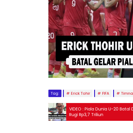
Tag:
Erick Tohir
FIFA
Timna
VIDEO : Piala Dunia U-20 Batal
Rugi Rp3,7 Triliun