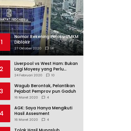
Nomor Rekening Pelaku UMKM
1
Diblokir
27 Oktober 2020
14
Liverpool vs West Ham: Bukan
2
Lagi Moyesy yang Perlu
Ditakuti
24 Februari 2020
10
Wagub Berontak, Pelantikan
3
Pejabat Pemprov pun Gaduh
16 Maret 2020
4
AGK: Saya Hanya Mengikuti
4
Hasil Assesment
16 Maret 2020
4
Tolak Hasil Munaslub,