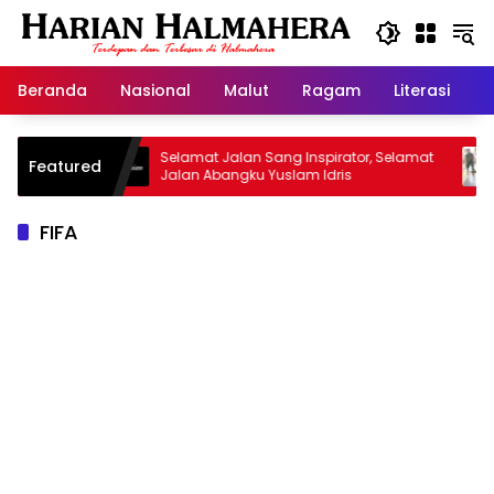
Langsung
ke
konten
Beranda
Nasional
Malut
Ragam
Literasi
H
arisan
Selamat Jalan Sang Inspirator, Selamat
Kip
Featured
Jalan Abangku Yuslam Idris
Men
FIFA