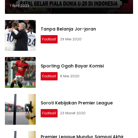
Dunia U-20 di Indonesia
1 April 2023
Tanpa Belanja Jor-joran
Football
29 Mei 2020
Sporting Ogah Bayar Komisi
Football
8 Mei 2020
Soroti Kebijakan Premier League
Football
23 Maret 2020
Premier League Mundur Sampai Akhir