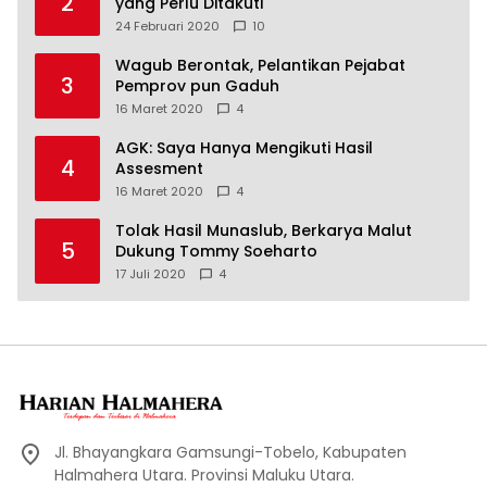
2
yang Perlu Ditakuti
24 Februari 2020
10
Wagub Berontak, Pelantikan Pejabat
3
Pemprov pun Gaduh
16 Maret 2020
4
AGK: Saya Hanya Mengikuti Hasil
4
Assesment
16 Maret 2020
4
Tolak Hasil Munaslub, Berkarya Malut
5
Dukung Tommy Soeharto
17 Juli 2020
4
Jl. Bhayangkara Gamsungi-Tobelo, Kabupaten
Halmahera Utara. Provinsi Maluku Utara.