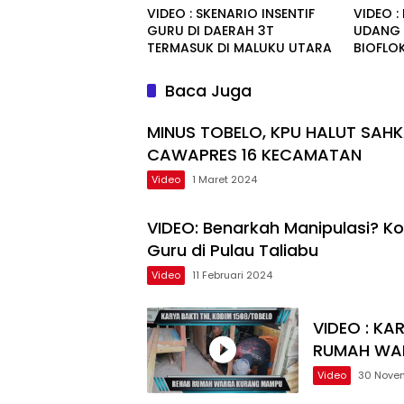
VIDEO : SKENARIO INSENTIF
VIDEO :
GURU DI DAERAH 3T
UDANG 
TERMASUK DI MALUKU UTARA
BIOFLO
Baca Juga
MINUS TOBELO, KPU HALUT SAHK
CAWAPRES 16 KECAMATAN
Video
1 Maret 2024
VIDEO: Benarkah Manipulasi? K
Guru di Pulau Taliabu
Video
11 Februari 2024
VIDEO : KA
RUMAH WA
Video
30 Nove