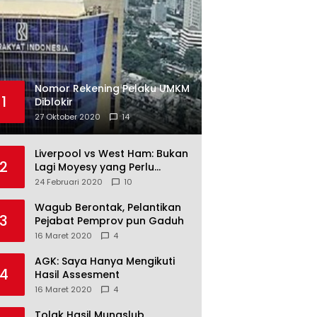
Nomor Rekening Pelaku UMKM
1
Diblokir
27 Oktober 2020
14
Liverpool vs West Ham: Bukan
2
Lagi Moyesy yang Perlu
Ditakuti
24 Februari 2020
10
Wagub Berontak, Pelantikan
3
Pejabat Pemprov pun Gaduh
16 Maret 2020
4
AGK: Saya Hanya Mengikuti
4
Hasil Assesment
16 Maret 2020
4
Tolak Hasil Munaslub,