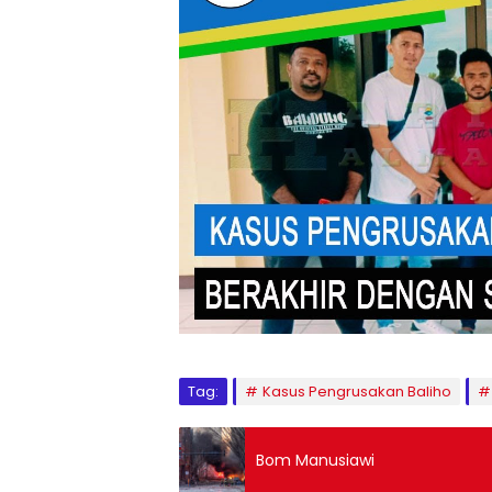
Tag:
Kasus Pengrusakan Baliho
Bom Manusiawi