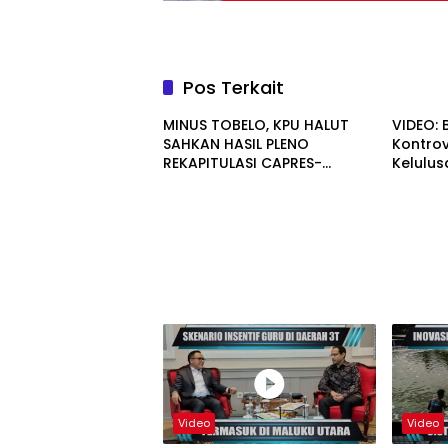
Pos Terkait
MINUS TOBELO, KPU HALUT
VIDEO: 
SAHKAN HASIL PLENO
Kontro
REKAPITULASI CAPRES-
Kelulus
CAWAPRES 16 KECAMATAN
Taliabu
Video
Video