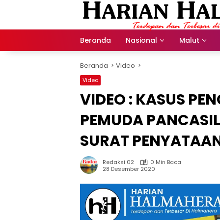
Langsung
ke
konten
Beranda
Nasional
Malut
Beranda
Video
Video
VIDEO : KASUS PE
PEMUDA PANCASIL
SURAT PENYATAA
Redaksi 02
0 Min Baca
28 Desember 2020