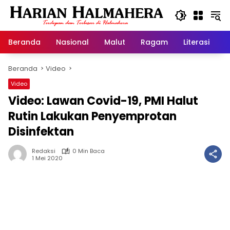
Langsung
ke
konten
Beranda
Nasional
Malut
Ragam
Literasi
H
Beranda
Video
Video
Video: Lawan Covid-19, PMI Halut
Rutin Lakukan Penyemprotan
Disinfektan
Redaksi
0 Min Baca
1 Mei 2020