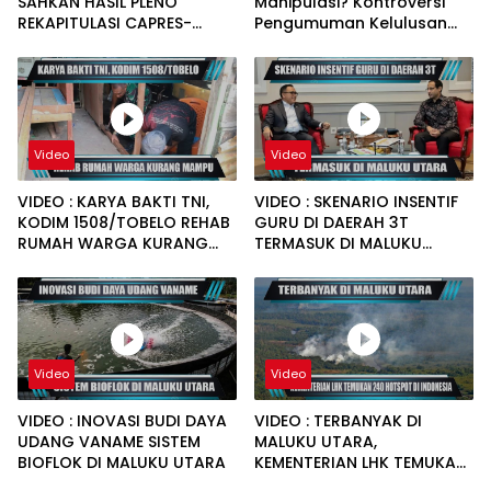
SAHKAN HASIL PLENO
Manipulasi? Kontroversi
REKAPITULASI CAPRES-
Pengumuman Kelulusan
CAWAPRES 16 KECAMATAN
PPPK Guru di Pulau Taliabu
Video
Video
VIDEO : KARYA BAKTI TNI,
VIDEO : SKENARIO INSENTIF
KODIM 1508/TOBELO REHAB
GURU DI DAERAH 3T
RUMAH WARGA KURANG
TERMASUK DI MALUKU
MAMPU
UTARA
Video
Video
VIDEO : INOVASI BUDI DAYA
VIDEO : TERBANYAK DI
UDANG VANAME SISTEM
MALUKU UTARA,
BIOFLOK DI MALUKU UTARA
KEMENTERIAN LHK TEMUKAN
240 HOTSPOT DI INDONESIA