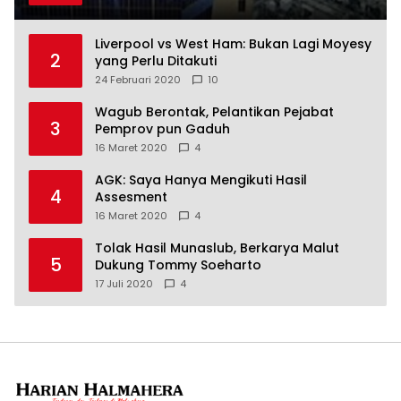
Liverpool vs West Ham: Bukan Lagi Moyesy
2
yang Perlu Ditakuti
24 Februari 2020
10
Wagub Berontak, Pelantikan Pejabat
3
Pemprov pun Gaduh
16 Maret 2020
4
AGK: Saya Hanya Mengikuti Hasil
4
Assesment
16 Maret 2020
4
Tolak Hasil Munaslub, Berkarya Malut
5
Dukung Tommy Soeharto
17 Juli 2020
4