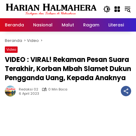
Langsung
ke
konten
Beranda
Nasional
Malut
Ragam
Literasi
H
Beranda
Video
Video
VIDEO : VIRAL! Rekaman Pesan Suara
Terakhir, Korban Mbah Slamet Dukun
Pengganda Uang, Kepada Anaknya
Redaksi 02
0 Min Baca
6 April 2023