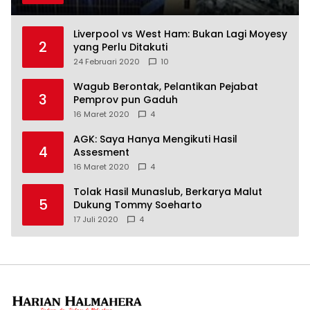
Liverpool vs West Ham: Bukan Lagi Moyesy
2
yang Perlu Ditakuti
24 Februari 2020
10
Wagub Berontak, Pelantikan Pejabat
3
Pemprov pun Gaduh
16 Maret 2020
4
AGK: Saya Hanya Mengikuti Hasil
4
Assesment
16 Maret 2020
4
Tolak Hasil Munaslub, Berkarya Malut
5
Dukung Tommy Soeharto
17 Juli 2020
4