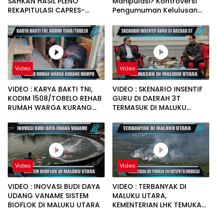
SAHKAN HASIL PLENO
Manipulasi? Kontroversi
REKAPITULASI CAPRES-
Pengumuman Kelulusan
CAWAPRES 16 KECAMATAN
PPPK Guru di Pulau Taliabu
Video
Video
VIDEO : KARYA BAKTI TNI,
VIDEO : SKENARIO INSENTIF
KODIM 1508/TOBELO REHAB
GURU DI DAERAH 3T
RUMAH WARGA KURANG
TERMASUK DI MALUKU
MAMPU
UTARA
Video
Video
VIDEO : INOVASI BUDI DAYA
VIDEO : TERBANYAK DI
UDANG VANAME SISTEM
MALUKU UTARA,
BIOFLOK DI MALUKU UTARA
KEMENTERIAN LHK TEMUKAN
240 HOTSPOT DI INDONESIA