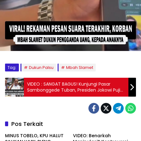
Tag:
Dukun Palsu
Mbah Slamet
VIDEO : SANGAT BAGUS! Kunjungi Pasar
Sambonggede Tuban, Presiden Jokowi Puji
Harga Bahan Pokok
Pos Terkait
MINUS TOBELO, KPU HALUT
VIDEO: Benarkah