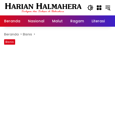
Langsung
ke
konten
Beranda
Nasional
Malut
Ragam
Literasi
H
Beranda
Bisnis
Bisnis