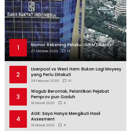
Nomor Rekening Pelaku UMKM Diblokir
1
27 Oktober 2020
14
Liverpool vs West Ham: Bukan Lagi Moyesy
2
yang Perlu Ditakuti
24 Februari 2020
10
Wagub Berontak, Pelantikan Pejabat
3
Pemprov pun Gaduh
16 Maret 2020
4
AGK: Saya Hanya Mengikuti Hasil
4
Assesment
16 Maret 2020
4