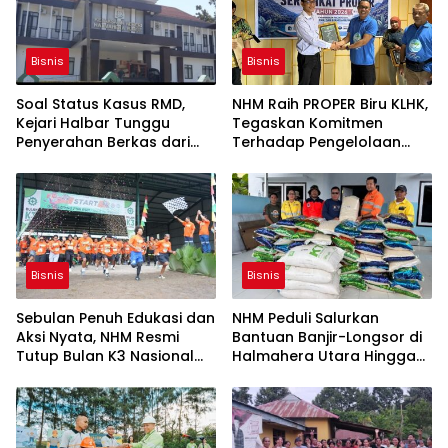
Bisnis
Bisnis
Soal Status Kasus RMD,
NHM Raih PROPER Biru KLHK,
Kejari Halbar Tunggu
Tegaskan Komitmen
Penyerahan Berkas dari
Terhadap Pengelolaan
Polres
Lingkungan yang Taat dan
Berkelanjutan
Bisnis
Bisnis
Sebulan Penuh Edukasi dan
NHM Peduli Salurkan
Aksi Nyata, NHM Resmi
Bantuan Banjir-Longsor di
Tutup Bulan K3 Nasional
Halmahera Utara Hingga
2026
Halmahera Barat