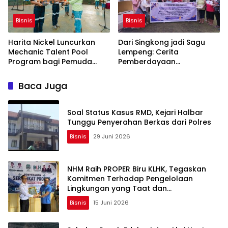
Bisnis
Bisnis
Harita Nickel Luncurkan
Dari Singkong jadi Sagu
Mechanic Talent Pool
Lempeng: Cerita
Program bagi Pemuda
Pemberdayaan
Lokal
Perempuan Desa Kali Upa,
Kecamatan Tobelo
Baca Juga
Tengah
Soal Status Kasus RMD, Kejari Halbar
Tunggu Penyerahan Berkas dari Polres
Bisnis
29 Juni 2026
NHM Raih PROPER Biru KLHK, Tegaskan
Komitmen Terhadap Pengelolaan
Lingkungan yang Taat dan
Berkelanjutan
Bisnis
15 Juni 2026