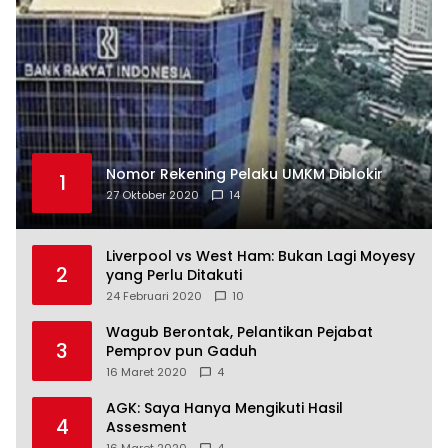
Nomor Rekening Pelaku UMKM Diblokir
1
27 Oktober 2020
14
Liverpool vs West Ham: Bukan Lagi Moyesy
2
yang Perlu Ditakuti
24 Februari 2020
10
Wagub Berontak, Pelantikan Pejabat
3
Pemprov pun Gaduh
16 Maret 2020
4
AGK: Saya Hanya Mengikuti Hasil
4
Assesment