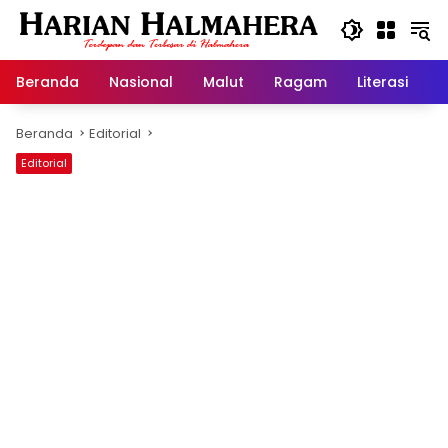
Langsung
ke
konten
Beranda
Nasional
Malut
Ragam
Literasi
H
Beranda
Editorial
Editorial