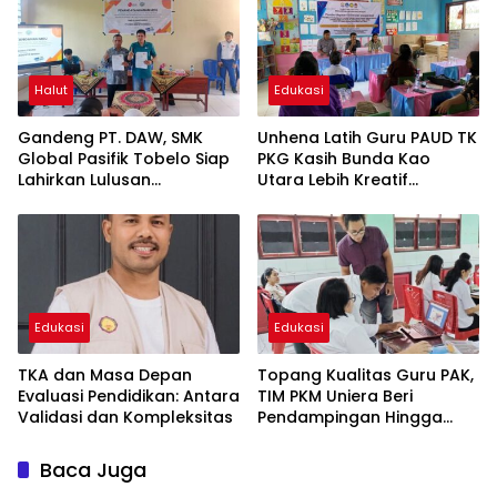
Halut
Edukasi
Gandeng PT. DAW, SMK
Unhena Latih Guru PAUD TK
Global Pasifik Tobelo Siap
PKG Kasih Bunda Kao
Lahirkan Lulusan
Utara Lebih Kreatif
Berkualitas
Mengajar di Era Digital
Edukasi
Edukasi
TKA dan Masa Depan
Topang Kualitas Guru PAK,
Evaluasi Pendidikan: Antara
TIM PKM Uniera Beri
Validasi dan Kompleksitas
Pendampingan Hingga
Pelatihan Berbasis IT
Baca Juga