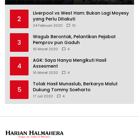
Liverpool vs West Ham: Bukan Lagi Moyesy
2
yang Perlu Ditakuti
24 Februari 2020
10
Wagub Berontak, Pelantikan Pejabat
3
Pemprov pun Gaduh
16 Maret 2020
4
AGK: Saya Hanya Mengikuti Hasil
4
Assesment
16 Maret 2020
4
Tolak Hasil Munaslub, Berkarya Malut
5
Dukung Tommy Soeharto
17 Juli 2020
4