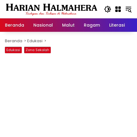
Langsung
ke
konten
Beranda
Nasional
Malut
Ragam
Literasi
H
Beranda
Edukasi
Edukasi
Zona Sekolah