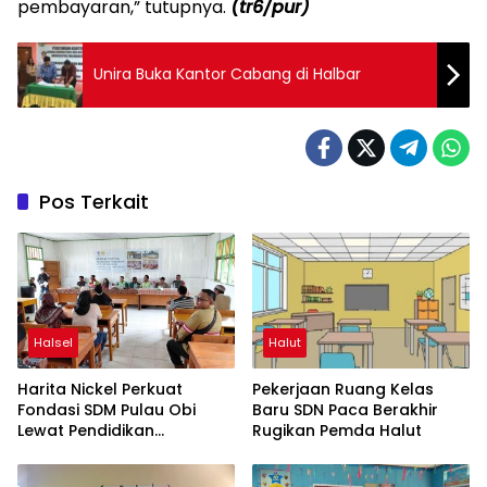
pembayaran,” tutupnya.
(tr6/pur)
Unira Buka Kantor Cabang di Halbar
Pos Terkait
Halsel
Halut
Harita Nickel Perkuat
Pekerjaan Ruang Kelas
Fondasi SDM Pulau Obi
Baru SDN Paca Berakhir
Lewat Pendidikan
Rugikan Pemda Halut
Berkualitas