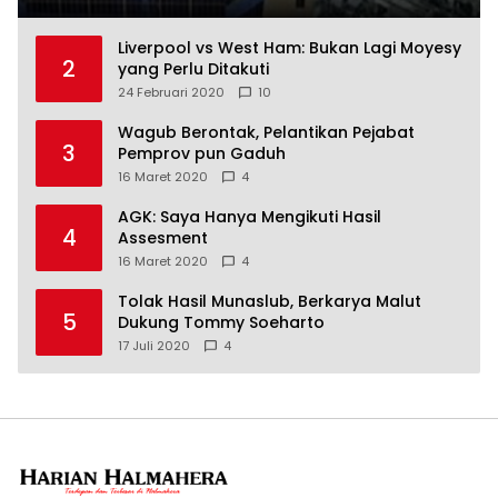
Liverpool vs West Ham: Bukan Lagi Moyesy
2
yang Perlu Ditakuti
24 Februari 2020
10
Wagub Berontak, Pelantikan Pejabat
3
Pemprov pun Gaduh
16 Maret 2020
4
AGK: Saya Hanya Mengikuti Hasil
4
Assesment
16 Maret 2020
4
Tolak Hasil Munaslub, Berkarya Malut
5
Dukung Tommy Soeharto
17 Juli 2020
4