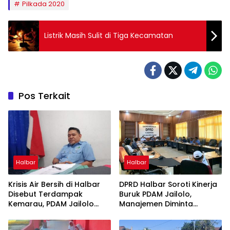
Pilkada 2020
Listrik Masih Sulit di Tiga Kecamatan
Pos Terkait
Halbar
Halbar
Krisis Air Bersih di Halbar
DPRD Halbar Soroti Kinerja
Disebut Terdampak
Buruk PDAM Jailolo,
Kemarau, PDAM Jailolo
Manajemen Diminta
Harap Ada Suntikan Dana
Berbenah