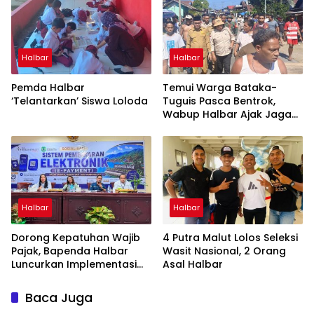
Halbar
Halbar
Pemda Halbar
Temui Warga Bataka-
‘Telantarkan’ Siswa Loloda
Tuguis Pasca Bentrok,
Wabup Halbar Ajak Jaga
Kedamaian
Halbar
Halbar
Dorong Kepatuhan Wajib
4 Putra Malut Lolos Seleksi
Pajak, Bapenda Halbar
Wasit Nasional, 2 Orang
Luncurkan Implementasi
Asal Halbar
Tapping Box Bersama
Bank Maluku-Malut
Baca Juga