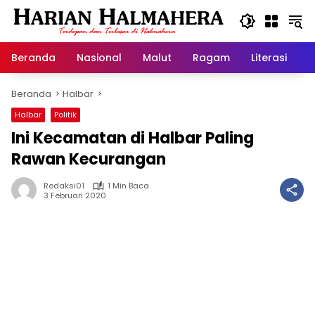
Langsung
ke
konten
Beranda
Nasional
Malut
Ragam
Literasi
H
Beranda
Halbar
Halbar
Politik
Ini Kecamatan di Halbar Paling
Rawan Kecurangan
Redaksi01
1 Min Baca
3 Februari 2020