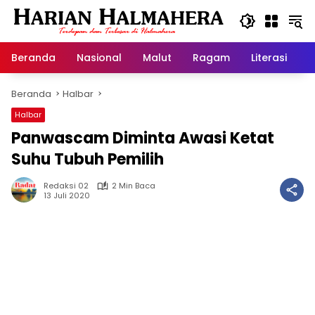
Langsung
ke
konten
Beranda
Nasional
Malut
Ragam
Literasi
H
Beranda
Halbar
Halbar
Panwascam Diminta Awasi Ketat
Suhu Tubuh Pemilih
Redaksi 02
2 Min Baca
13 Juli 2020