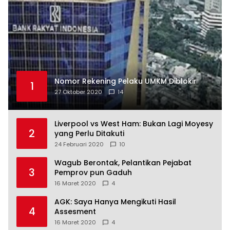
Nomor Rekening Pelaku UMKM Diblokir
1
27 Oktober 2020
14
Liverpool vs West Ham: Bukan Lagi Moyesy
2
yang Perlu Ditakuti
24 Februari 2020
10
Wagub Berontak, Pelantikan Pejabat
3
Pemprov pun Gaduh
16 Maret 2020
4
AGK: Saya Hanya Mengikuti Hasil
4
Assesment
16 Maret 2020
4