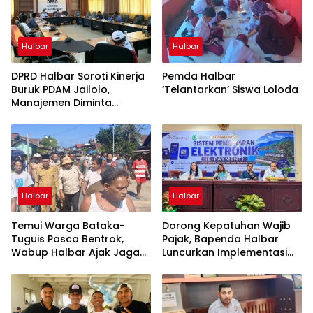
Halbar
Halbar
DPRD Halbar Soroti Kinerja
Pemda Halbar
Buruk PDAM Jailolo,
‘Telantarkan’ Siswa Loloda
Manajemen Diminta
Berbenah
Halbar
Halbar
Temui Warga Bataka-
Dorong Kepatuhan Wajib
Tuguis Pasca Bentrok,
Pajak, Bapenda Halbar
Wabup Halbar Ajak Jaga
Luncurkan Implementasi
Kedamaian
Tapping Box Bersama
Bank Maluku-Malut