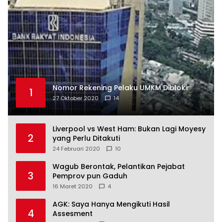
Nomor Rekening Pelaku UMKM Diblokir
1
27 Oktober 2020
14
Liverpool vs West Ham: Bukan Lagi Moyesy
2
yang Perlu Ditakuti
24 Februari 2020
10
Wagub Berontak, Pelantikan Pejabat
3
Pemprov pun Gaduh
16 Maret 2020
4
AGK: Saya Hanya Mengikuti Hasil
4
Assesment