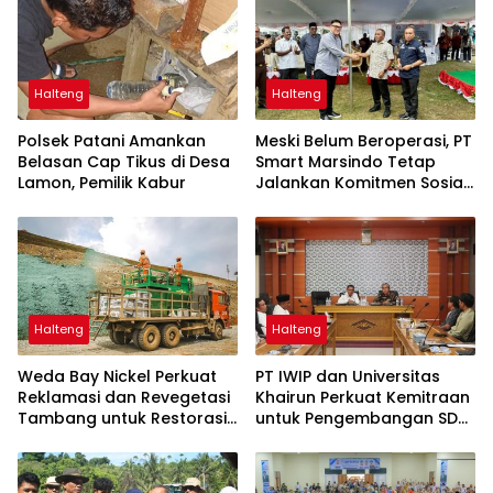
Halteng
Halteng
Polsek Patani Amankan
Meski Belum Beroperasi, PT
Belasan Cap Tikus di Desa
Smart Marsindo Tetap
Lamon, Pemilik Kabur
Jalankan Komitmen Sosial
di Pulau Gebe
Halteng
Halteng
Weda Bay Nickel Perkuat
PT IWIP dan Universitas
Reklamasi dan Revegetasi
Khairun Perkuat Kemitraan
Tambang untuk Restorasi
untuk Pengembangan SDM
Lingkungan
Maluku Utara