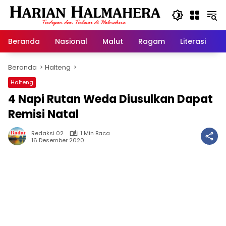
Langsung
ke
konten
Beranda
Nasional
Malut
Ragam
Literasi
H
Beranda
Halteng
Halteng
4 Napi Rutan Weda Diusulkan Dapat
Remisi Natal
Redaksi 02
1 Min Baca
16 Desember 2020