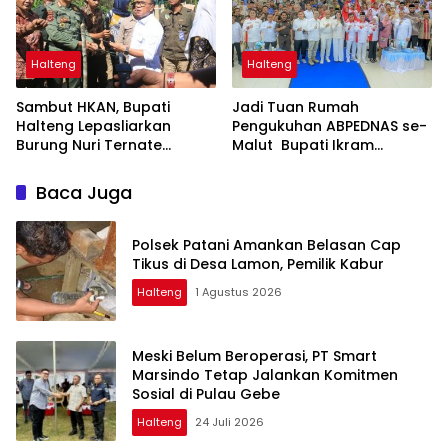
Halteng
Halteng
Sambut HKAN, Bupati
Jadi Tuan Rumah
Halteng Lepasliarkan
Pengukuhan ABPEDNAS se-
Burung Nuri Ternate
Malut Bupati Ikram
Hingga Tanam Pohon
Dorong Penguatan Tata
Kelola dan Pengawasan
Baca Juga
Desa
Polsek Patani Amankan Belasan Cap
Tikus di Desa Lamon, Pemilik Kabur
Halteng
1 Agustus 2026
Meski Belum Beroperasi, PT Smart
Marsindo Tetap Jalankan Komitmen
Sosial di Pulau Gebe
Halteng
24 Juli 2026