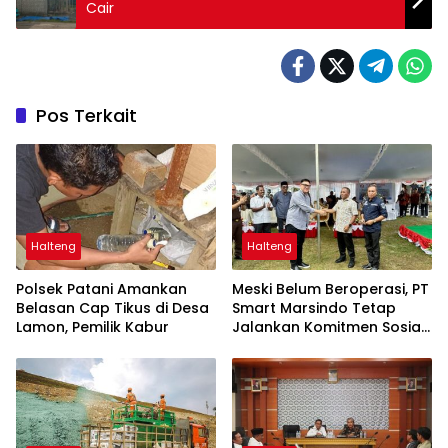
Cair
Pos Terkait
Halteng
Halteng
Polsek Patani Amankan
Meski Belum Beroperasi, PT
Belasan Cap Tikus di Desa
Smart Marsindo Tetap
Lamon, Pemilik Kabur
Jalankan Komitmen Sosial
di Pulau Gebe