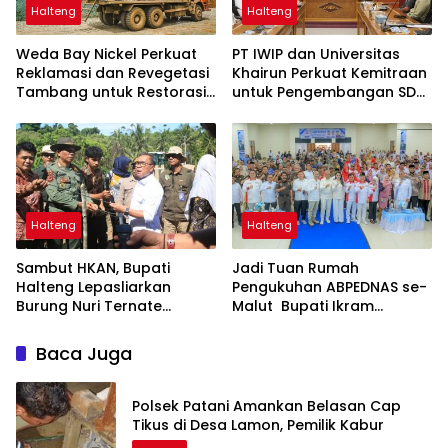
Halteng
Halteng
Weda Bay Nickel Perkuat
PT IWIP dan Universitas
Reklamasi dan Revegetasi
Khairun Perkuat Kemitraan
Tambang untuk Restorasi
untuk Pengembangan SDM
Lingkungan
Maluku Utara
Halteng
Halteng
Sambut HKAN, Bupati
Jadi Tuan Rumah
Halteng Lepasliarkan
Pengukuhan ABPEDNAS se-
Burung Nuri Ternate
Malut Bupati Ikram
Hingga Tanam Pohon
Dorong Penguatan Tata
Kelola dan Pengawasan
Baca Juga
Desa
Polsek Patani Amankan Belasan Cap
Tikus di Desa Lamon, Pemilik Kabur