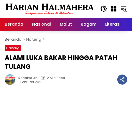
Langsung
ke
konten
Beranda
Nasional
Malut
Ragam
Literasi
H
Beranda
Halteng
Halteng
ALAMI LUKA BAKAR HINGGA PATAH
TULANG
Redaksi 02
2 Min Baca
1 Februari 2021