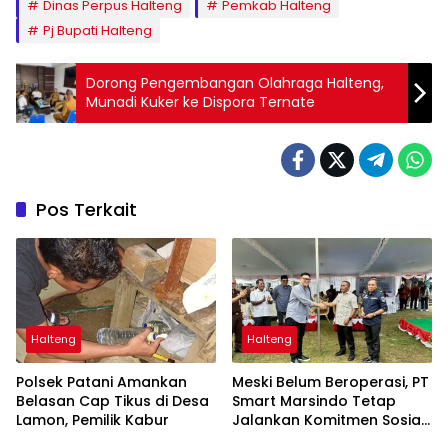
Dinas Perpus Halteng
Pemkab Halteng
Pj Bupati Halteng
Dorong Pengembangan Olahraga Halteng,
Munadi Kuker ke Dispora Ternate
Pos Terkait
Halteng
Halteng
Polsek Patani Amankan
Meski Belum Beroperasi, PT
Belasan Cap Tikus di Desa
Smart Marsindo Tetap
Lamon, Pemilik Kabur
Jalankan Komitmen Sosial
di Pulau Gebe