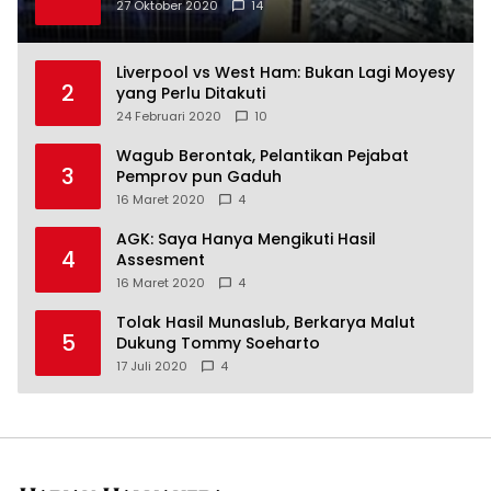
27 Oktober 2020
14
Liverpool vs West Ham: Bukan Lagi Moyesy
2
yang Perlu Ditakuti
24 Februari 2020
10
Wagub Berontak, Pelantikan Pejabat
3
Pemprov pun Gaduh
16 Maret 2020
4
AGK: Saya Hanya Mengikuti Hasil
4
Assesment
16 Maret 2020
4
Tolak Hasil Munaslub, Berkarya Malut
5
Dukung Tommy Soeharto
17 Juli 2020
4