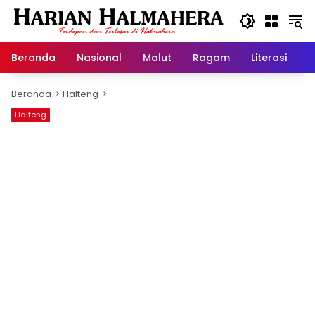
Langsung
ke
konten
Beranda
Nasional
Malut
Ragam
Literasi
H
Beranda
Halteng
Halteng