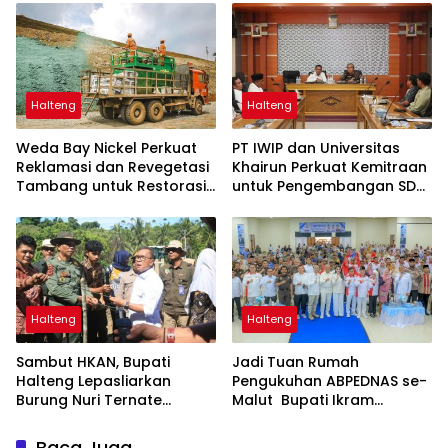
Halteng
Halteng
Weda Bay Nickel Perkuat
PT IWIP dan Universitas
Reklamasi dan Revegetasi
Khairun Perkuat Kemitraan
Tambang untuk Restorasi
untuk Pengembangan SDM
Lingkungan
Maluku Utara
Halteng
Halteng
Sambut HKAN, Bupati
Jadi Tuan Rumah
Halteng Lepasliarkan
Pengukuhan ABPEDNAS se-
Burung Nuri Ternate
Malut Bupati Ikram
Hingga Tanam Pohon
Dorong Penguatan Tata
Kelola dan Pengawasan
Baca Juga