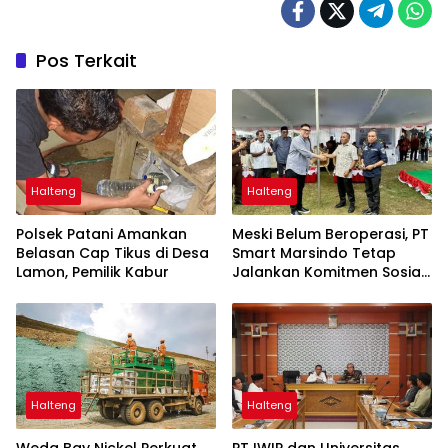
Pos Terkait
Halteng
Halteng
Polsek Patani Amankan
Meski Belum Beroperasi, PT
Belasan Cap Tikus di Desa
Smart Marsindo Tetap
Lamon, Pemilik Kabur
Jalankan Komitmen Sosial
di Pulau Gebe
Halteng
Halteng
Weda Bay Nickel Perkuat
PT IWIP dan Universitas