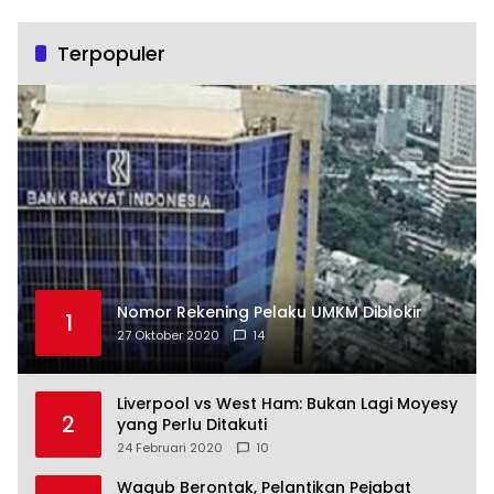
Terpopuler
Nomor Rekening Pelaku UMKM Diblokir
1
27 Oktober 2020
14
Liverpool vs West Ham: Bukan Lagi Moyesy
2
yang Perlu Ditakuti
24 Februari 2020
10
Wagub Berontak, Pelantikan Pejabat