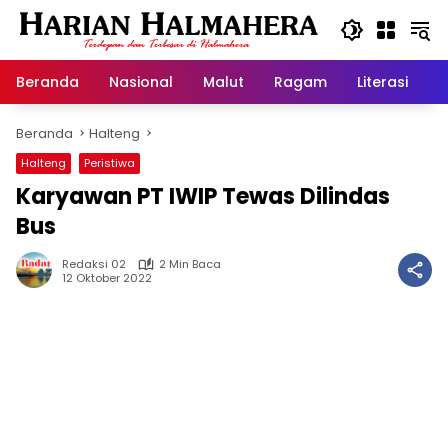
Langsung
ke
konten
Beranda
Nasional
Malut
Ragam
Literasi
H
Beranda
Halteng
Halteng
Peristiwa
Karyawan PT IWIP Tewas Dilindas
Bus
Redaksi 02
2 Min Baca
12 Oktober 2022