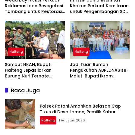
Reklamasi dan Revegetasi
Khairun Perkuat Kemitraan
Tambang untuk Restorasi
untuk Pengembangan SDM
Lingkungan
Maluku Utara
Halteng
Halteng
Sambut HKAN, Bupati
Jadi Tuan Rumah
Halteng Lepasliarkan
Pengukuhan ABPEDNAS se-
Burung Nuri Ternate
Malut Bupati Ikram
Hingga Tanam Pohon
Dorong Penguatan Tata
Kelola dan Pengawasan
Baca Juga
Desa
Polsek Patani Amankan Belasan Cap
Tikus di Desa Lamon, Pemilik Kabur
Halteng
1 Agustus 2026