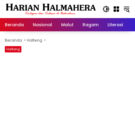
Langsung
ke
konten
Beranda
Nasional
Malut
Ragam
Literasi
H
Beranda
Halteng
Halteng