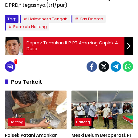
DPRD,” tegasnya.(tr1/pur)
Tag:
Halmahera Tengah
Kas Daerah
Pemkab Halteng
Deprov Temukan IUP PT Amazing Caplok 4
Desa
1
Pos Terkait
Halteng
Halteng
Polsek Patani Amankan
Meski Belum Beroperasi, PT