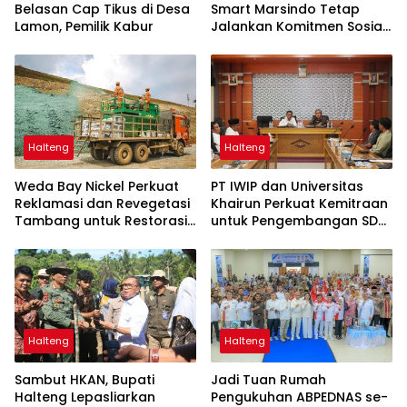
Belasan Cap Tikus di Desa
Smart Marsindo Tetap
Lamon, Pemilik Kabur
Jalankan Komitmen Sosial
di Pulau Gebe
Halteng
Halteng
Weda Bay Nickel Perkuat
PT IWIP dan Universitas
Reklamasi dan Revegetasi
Khairun Perkuat Kemitraan
Tambang untuk Restorasi
untuk Pengembangan SDM
Lingkungan
Maluku Utara
Halteng
Halteng
Sambut HKAN, Bupati
Jadi Tuan Rumah
Halteng Lepasliarkan
Pengukuhan ABPEDNAS se-