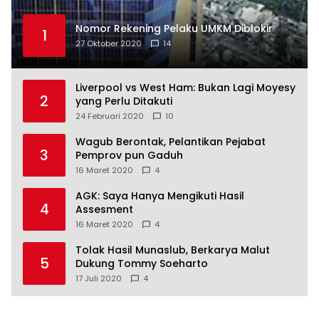
Nomor Rekening Pelaku UMKM Diblokir
1
27 Oktober 2020
14
Liverpool vs West Ham: Bukan Lagi Moyesy
2
yang Perlu Ditakuti
24 Februari 2020
10
Wagub Berontak, Pelantikan Pejabat
3
Pemprov pun Gaduh
16 Maret 2020
4
AGK: Saya Hanya Mengikuti Hasil
4
Assesment
16 Maret 2020
4
Tolak Hasil Munaslub, Berkarya Malut
5
Dukung Tommy Soeharto
17 Juli 2020
4