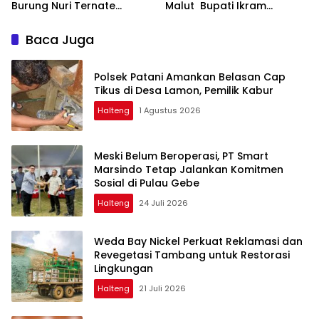
Burung Nuri Ternate
Malut Bupati Ikram
Hingga Tanam Pohon
Dorong Penguatan Tata
Kelola dan Pengawasan
Baca Juga
Desa
Polsek Patani Amankan Belasan Cap
Tikus di Desa Lamon, Pemilik Kabur
Halteng
1 Agustus 2026
Meski Belum Beroperasi, PT Smart
Marsindo Tetap Jalankan Komitmen
Sosial di Pulau Gebe
Halteng
24 Juli 2026
Weda Bay Nickel Perkuat Reklamasi dan
Revegetasi Tambang untuk Restorasi
Lingkungan
Halteng
21 Juli 2026