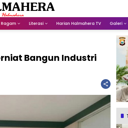
Ragam
Literasi
Harian Halmahera TV
Galeri
rniat Bangun Industri