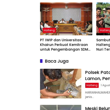
Halteng
Halten
PT IWIP dan Universitas
Sambut
Khairun Perkuat Kemitraan
Halteng
untuk Pengembangan SDM
Nuri T
Maluku Utara
Pohon
Baca Juga
Polsek Pat
Lamon, Pem
Halteng
1 Agus
‎HARIANHALMAHE
jenis…
Meski Belu