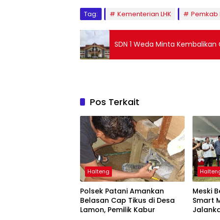
Tag:
Kementerian LHK
Pemkab 
SDN 1 Weda Minta Kembalikan
Pos Terkait
Halteng
Halten
Polsek Patani Amankan
Meski B
Belasan Cap Tikus di Desa
Smart 
Lamon, Pemilik Kabur
Jalanka
Pulau 