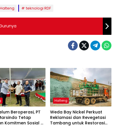
Halteng
teknologi RDF
 Gurunya
g
Halteng
elum Beroperasi, PT
Weda Bay Nickel Perkuat
Marsindo Tetap
Reklamasi dan Revegetasi
n Komitmen Sosial di
Tambang untuk Restorasi
Gebe
Lingkungan