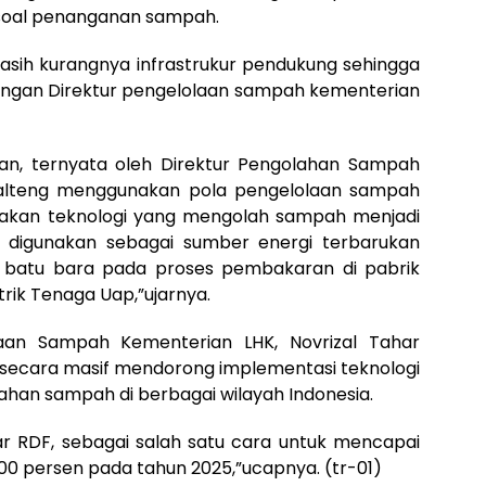
soal penanganan sampah.
masih kurangnya infrastrukur pendukung sehingga
engan Direktur pengelolaan sampah kementerian
rian, ternyata oleh Direktur Pengolahan Sampah
lteng menggunakan pola pengelolaan sampah
pakan teknologi yang mengolah sampah menjadi
a digunakan sebagai sumber energi terbarukan
n batu bara pada proses pembakaran di pabrik
trik Tenaga Uap,”ujarnya.
olaan Sampah Kementerian LHK, Novrizal Tahar
ecara masif mendorong implementasi teknologi
han sampah di berbagai wilayah Indonesia.
r RDF, sebagai salah satu cara untuk mencapai
 persen pada tahun 2025,”ucapnya. (tr-01)