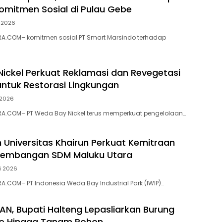
omitmen Sosial di Pulau Gebe
i 2026
A.COM– komitmen sosial PT Smart Marsindo terhadap
ickel Perkuat Reklamasi dan Revegetasi
tuk Restorasi Lingkungan
i 2026
A.COM– PT Weda Bay Nickel terus memperkuat pengelolaan…
n Universitas Khairun Perkuat Kemitraan
gembangan SDM Maluku Utara
i 2026
.COM– PT Indonesia Weda Bay Industrial Park (IWIP)…
N, Bupati Halteng Lepasliarkan Burung
te Hingga Tanam Pohon