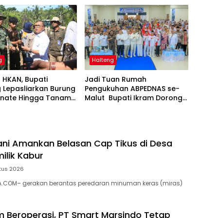
g
Halteng
 HKAN, Bupati
Jadi Tuan Rumah
 Lepasliarkan Burung
Pengukuhan ABPEDNAS se-
ernate Hingga Tanam
Malut Bupati Ikram Dorong
Penguatan Tata Kelola dan
Pengawasan Desa
ani Amankan Belasan Cap Tikus di Desa
ilik Kabur
tus 2026
A.COM– gerakan berantas peredaran minuman keras (miras)
m Beroperasi, PT Smart Marsindo Tetap