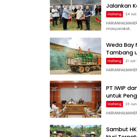
Jalankan K
Halteng
24 Jul
HARIANHALMAHER
masyarakat…
Weda Bay N
Tambang un
Halteng
21 Jul
HARIANHALMAHER
PT IWIP da
untuk Pen
Halteng
23 Jun
HARIANHALMAHERA
Sambut HKA
Nuri Terna