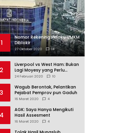
Nomor Rekening Pelaku UMKM
1
Diblokir
27 Oktober 2020
14
Liverpool vs West Ham: Bukan
2
Lagi Moyesy yang Perlu
Ditakuti
24 Februari 2020
10
Wagub Berontak, Pelantikan
3
Pejabat Pemprov pun Gaduh
16 Maret 2020
4
AGK: Saya Hanya Mengikuti
4
Hasil Assesment
16 Maret 2020
4
Tolak Hasil Munaslub,