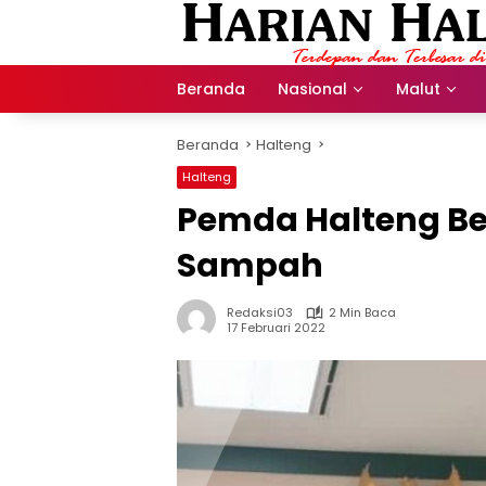
Langsung
ke
konten
Beranda
Nasional
Malut
Beranda
Halteng
Halteng
Pemda Halteng Be
Sampah
Redaksi03
2 Min Baca
17 Februari 2022