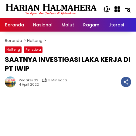
Langsung
ke
konten
Beranda
Nasional
Malut
Ragam
Literasi
H
Beranda
Halteng
Halteng
Peristiwa
SAATNYA INVESTIGASI LAKA KERJA DI
PT IWIP
Redaksi 02
3 Min Baca
4 April 2022