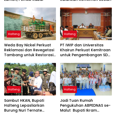
di Pulau Gebe
Halteng
Halteng
Weda Bay Nickel Perkuat
PT IWIP dan Universitas
Reklamasi dan Revegetasi
Khairun Perkuat Kemitraan
Tambang untuk Restorasi
untuk Pengembangan SDM
Lingkungan
Maluku Utara
Halteng
Halteng
Sambut HKAN, Bupati
Jadi Tuan Rumah
Halteng Lepasliarkan
Pengukuhan ABPEDNAS se-
Burung Nuri Ternate
Malut Bupati Ikram
Hingga Tanam Pohon
Dorong Penguatan Tata