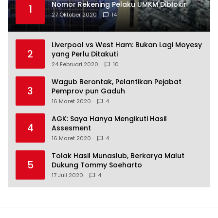
Nomor Rekening Pelaku UMKM Diblokir
1
27 Oktober 2020
14
Liverpool vs West Ham: Bukan Lagi Moyesy
2
yang Perlu Ditakuti
24 Februari 2020
10
Wagub Berontak, Pelantikan Pejabat
3
Pemprov pun Gaduh
16 Maret 2020
4
AGK: Saya Hanya Mengikuti Hasil
4
Assesment
16 Maret 2020
4
Tolak Hasil Munaslub, Berkarya Malut
5
Dukung Tommy Soeharto
17 Juli 2020
4