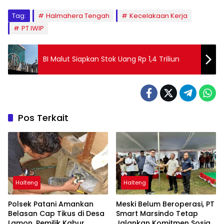
Tag:
Halmahera Tengah
Kecelakaan Kerja
PT IWIP
BI Malut Siapkan Stok Uang Rp 1,4 Triliun
Pos Terkait
Halteng
Halteng
Polsek Patani Amankan
Meski Belum Beroperasi, PT
Belasan Cap Tikus di Desa
Smart Marsindo Tetap
Lamon, Pemilik Kabur
Jalankan Komitmen Sosial