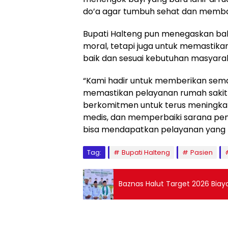
do’a agar tumbuh sehat dan memba
Bupati Halteng pun menegaskan bah
moral, tetapi juga untuk memastik
baik dan sesuai kebutuhan masyara
“Kami hadir untuk memberikan sema
memastikan pelayanan rumah sakit
berkomitmen untuk terus meningka
medis, dan memperbaiki sarana p
bisa mendapatkan pelayanan yang le
Tag:
Bupati Halteng
Pasien
Baznas Halut Target 2026 Bia