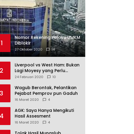
Nomor Rekening Pelaku UMKM
1
Diblokir
27 Oktober 2020
14
Liverpool vs West Ham: Bukan
2
Lagi Moyesy yang Perlu
Ditakuti
24 Februari 2020
10
Wagub Berontak, Pelantikan
3
Pejabat Pemprov pun Gaduh
16 Maret 2020
4
AGK: Saya Hanya Mengikuti
4
Hasil Assesment
16 Maret 2020
4
Tolak Hasil Munaslub,