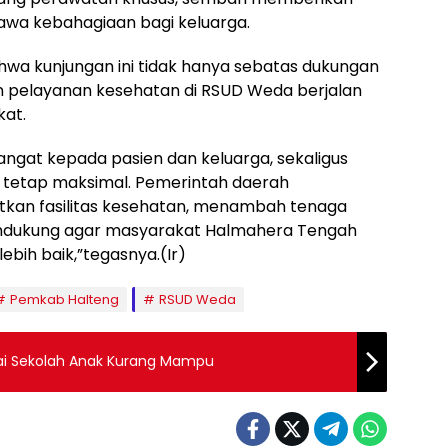
wa kebahagiaan bagi keluarga.
wa kunjungan ini tidak hanya sebatas dukungan
an pelayanan kesehatan di RSUD Weda berjalan
kat.
ngat kepada pasien dan keluarga, sekaligus
 tetap maksimal. Pemerintah daerah
tkan fasilitas kesehatan, menambah tenaga
endukung agar masyarakat Halmahera Tengah
bih baik,”tegasnya.(Ir)
Pemkab Halteng
RSUD Weda
yai Sekolah Anak Kurang Mampu