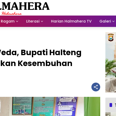
Ragam
Literasi
Harian Halmahera TV
Galeri
da, Bupati Halteng
’akan Kesembuhan