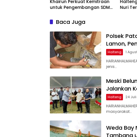
Khairun Perkuat Kemitraan
Halteng
untuk Pengembangan SDM
Nuri T
Maluku Utara
Pohon
Baca Juga
Polsek Pat
Lamon, Pem
Halteng
1 Agus
‎HARIANHALMAHE
jenis…
Meski Belu
Jalankan K
Halteng
24 Jul
HARIANHALMAHER
masyarakat…
Weda Bay N
Tambang un