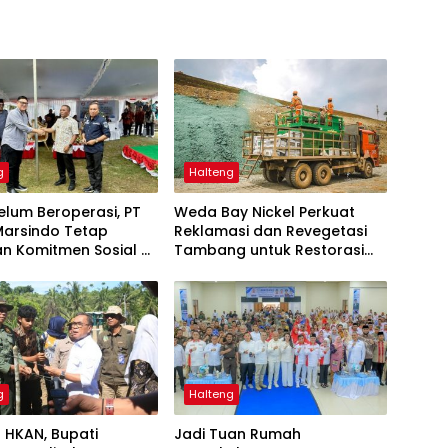
g
Halteng
elum Beroperasi, PT
Weda Bay Nickel Perkuat
Marsindo Tetap
Reklamasi dan Revegetasi
n Komitmen Sosial di
Tambang untuk Restorasi
Gebe
Lingkungan
g
Halteng
 HKAN, Bupati
Jadi Tuan Rumah