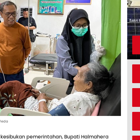
 Weda
 kesibukan pemerintahan, Bupati Halmahera