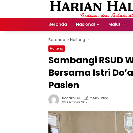
Langsung
ke
konten
Beranda
Nasional
Malut
Beranda
Halteng
Halteng
Sambangi RSUD We
Bersama Istri Do
Pasien
Redaksi03
2 Min Baca
23 Oktober 2025