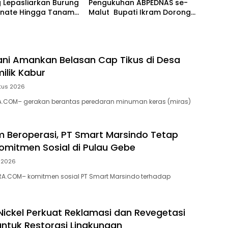
 Lepasliarkan Burung
Pengukuhan ABPEDNAS se-
ernate Hingga Tanam
Malut Bupati Ikram Dorong
Penguatan Tata Kelola dan
Pengawasan Desa
ani Amankan Belasan Cap Tikus di Desa
ilik Kabur
tus 2026
A.COM– gerakan berantas peredaran minuman keras (miras)
m Beroperasi, PT Smart Marsindo Tetap
omitmen Sosial di Pulau Gebe
i 2026
A.COM– komitmen sosial PT Smart Marsindo terhadap
ickel Perkuat Reklamasi dan Revegetasi
tuk Restorasi Lingkungan