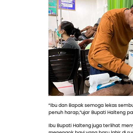
“Ibu dan Bapak semoga lekas sembu
penuh harap,”ujar Bupati Halteng pa
Ibu Bupati Halteng juga terlihat m
menengok bayi yang baru lahir di 