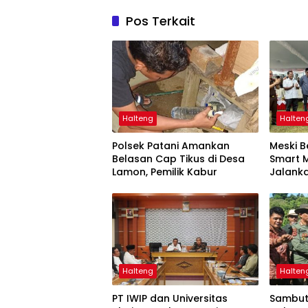
Pos Terkait
Halteng
Halten
Polsek Patani Amankan
Meski B
Belasan Cap Tikus di Desa
Smart 
Lamon, Pemilik Kabur
Jalanka
Pulau 
Halteng
Halten
PT IWIP dan Universitas
Sambut