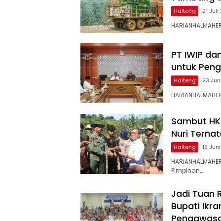
Halteng
21 Jul
HARIANHALMAHER
PT IWIP da
untuk Pen
Halteng
23 Jun
HARIANHALMAHERA
Sambut HKA
Nuri Terna
Halteng
19 Jun
HARIANHALMAHER
Pimpinan…
Jadi Tuan
Bupati Ikr
Pengawasa