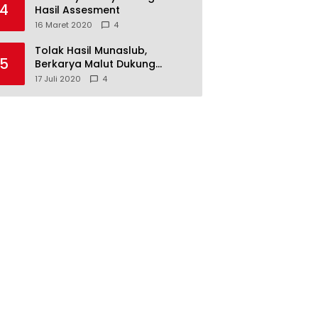
4
Hasil Assesment
16 Maret 2020
4
Tolak Hasil Munaslub,
5
Berkarya Malut Dukung
Tommy Soeharto
17 Juli 2020
4