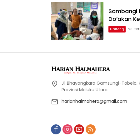
Sambangi R
Do’akan K
Halteng
23 Okt
Jl. Bhayangkara Gamsungi-Tobelo,
Provinsi Maluku Utara.
harianhalmahera@gmail.com