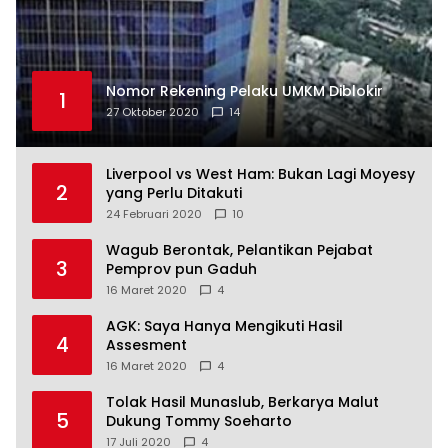
Nomor Rekening Pelaku UMKM Diblokir
1
27 Oktober 2020
14
Liverpool vs West Ham: Bukan Lagi Moyesy
2
yang Perlu Ditakuti
24 Februari 2020
10
Wagub Berontak, Pelantikan Pejabat
3
Pemprov pun Gaduh
16 Maret 2020
4
AGK: Saya Hanya Mengikuti Hasil
4
Assesment
16 Maret 2020
4
Tolak Hasil Munaslub, Berkarya Malut
5
Dukung Tommy Soeharto
17 Juli 2020
4