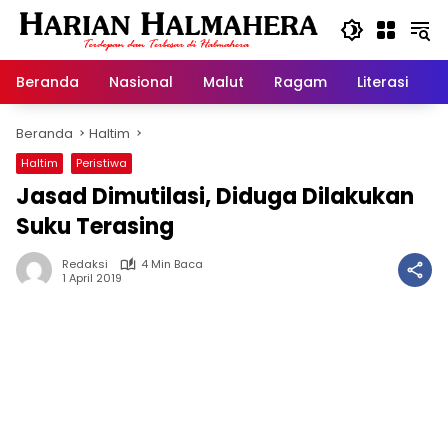
Langsung
ke
konten
Beranda
Nasional
Malut
Ragam
Literasi
H
Beranda
Haltim
Haltim
Peristiwa
Jasad Dimutilasi, Diduga Dilakukan
Suku Terasing
Redaksi
4 Min Baca
1 April 2019