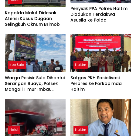
Penyidik PPA Polres Haltim
Kapolda Malut Didesak
Diadukan Terdakwa
Atensi Kasus Dugaan
Asusila ke Polda
Selingkuh Oknum Brimob
Kep Sula
Haltim
Warga Pesisir Sula Dihantui
Satgas PKH Sosialisasi
Serangan Buaya, Polsek
Perpres ke Forkopimda
Mangoli Timur Imbau
Haltim
Warga Waspada
Halut
Haltim