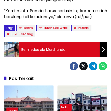
“Kami minta Pemda harus seriusin ini, karena sudah
berulang kali kejadiannya,” pintanya.(rul/pur)
Tag:
Haltim
Hutan Kali Waci
Mutilasi
Suku Terasing
Bermedos ala Marshanda
Pos Terkait
Haltim
Haltim