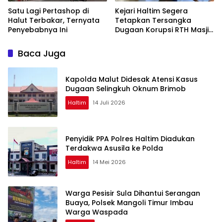
Satu Lagi Pertashop di
Kejari Haltim Segera
Halut Terbakar, Ternyata
Tetapkan Tersangka
Penyebabnya Ini
Dugaan Korupsi RTH Masjid
Iqra Agung Rp5,9 Miliar
Baca Juga
Kapolda Malut Didesak Atensi Kasus
Dugaan Selingkuh Oknum Brimob
Haltim
14 Juli 2026
Penyidik PPA Polres Haltim Diadukan
Terdakwa Asusila ke Polda
Haltim
14 Mei 2026
Warga Pesisir Sula Dihantui Serangan
Buaya, Polsek Mangoli Timur Imbau
Warga Waspada