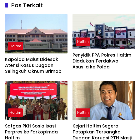
Pos Terkait
Haltim
Haltim
Penyidik PPA Polres Haltim
Kapolda Malut Didesak
Diadukan Terdakwa
Atensi Kasus Dugaan
Asusila ke Polda
Selingkuh Oknum Brimob
Haltim
Haltim
Satgas PKH Sosialisasi
Kejari Haltim Segera
Perpres ke Forkopimda
Tetapkan Tersangka
Haltim
Dugaan Korupsi RTH Masjid