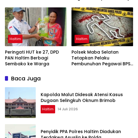
Iqra Agung Rp5,9 Miliar
Haltim
Haltim
Peringati HUT ke 27, DPD
Polsek Maba Selatan
PAN Haltim Berbagi
Tetapkan Pelaku
Sembako ke Warga
Pembunuhan Pegawai BPS
Tersangka
Baca Juga
Kapolda Malut Didesak Atensi Kasus
Dugaan Selingkuh Oknum Brimob
Haltim
14 Juli 2026
Penyidik PPA Polres Haltim Diadukan
Terdakwa Asusila ke Polda