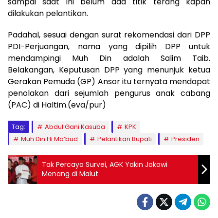
sampai saat ini belum ada titik terang kapan
dilakukan pelantikan.
Padahal, sesuai dengan surat rekomendasi dari DPP
PDI-Perjuangan, nama yang dipilih DPP untuk
mendampingi Muh Din adalah Salim Taib.
Belakangan, Keputusan DPP yang menunjuk ketua
Gerakan Pemuda (GP) Ansor itu ternyata mendapat
penolakan dari sejumlah pengurus anak cabang
(PAC) di Haltim.(eva/pur)
Tag:
Abdul Gani Kasuba
KPK
Muh Din Hi Ma’bud
Pelantikan Bupati
Presiden
Tak Percaya Survei, AGK Yakin Jokowi
Menang di Malut