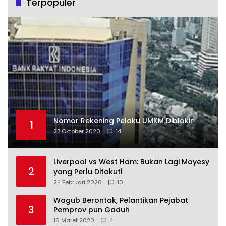
Terpopuler
Nomor Rekening Pelaku UMKM Diblokir
1
27 Oktober 2020
14
Liverpool vs West Ham: Bukan Lagi Moyesy
2
yang Perlu Ditakuti
24 Februari 2020
10
Wagub Berontak, Pelantikan Pejabat
3
Pemprov pun Gaduh
16 Maret 2020
4