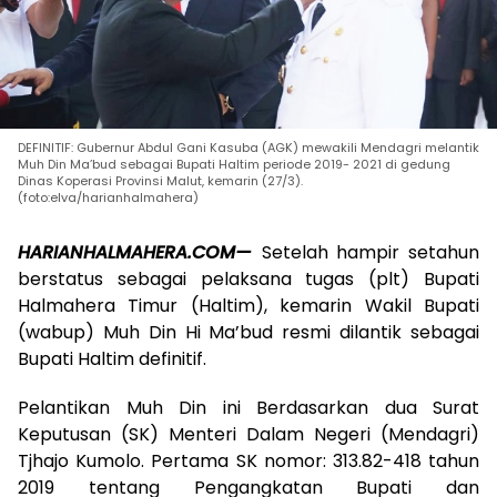
DEFINITIF: Gubernur Abdul Gani Kasuba (AGK) mewakili Mendagri melantik
Muh Din Ma’bud sebagai Bupati Haltim periode 2019- 2021 di gedung
Dinas Koperasi Provinsi Malut, kemarin (27/3).
(foto:elva/harianhalmahera)
HARIANHALMAHERA.COM—
Setelah hampir setahun
berstatus sebagai pelaksana tugas (plt) Bupati
Halmahera Timur (Haltim), kemarin Wakil Bupati
(wabup) Muh Din Hi Ma’bud resmi dilantik sebagai
Bupati Haltim definitif.
Pelantikan Muh Din ini Berdasarkan dua Surat
Keputusan (SK) Menteri Dalam Negeri (Mendagri)
Tjhajo Kumolo. Pertama SK nomor: 313.82-418 tahun
2019 tentang Pengangkatan Bupati dan