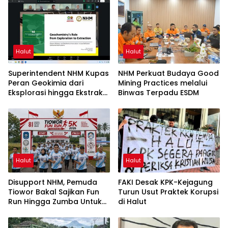
Halut
Halut
Superintendent NHM Kupas
NHM Perkuat Budaya Good
Peran Geokimia dari
Mining Practices melalui
Eksplorasi hingga Ekstraksi
Binwas Terpadu ESDM
dalam Webinar MGEI-SC
UNG
Halut
Halut
Disupport NHM, Pemuda
FAKI Desak KPK-Kejagung
Tiowor Bakal Sajikan Fun
Turun Usut Praktek Korupsi
Run Hingga Zumba Untuk
di Halut
Meriahkan HUT RI ke-81