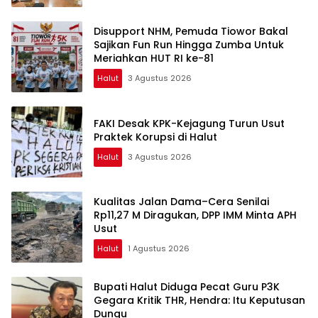
Disupport NHM, Pemuda Tiowor Bakal
Sajikan Fun Run Hingga Zumba Untuk
Meriahkan HUT RI ke-81
Halut
3 Agustus 2026
FAKI Desak KPK-Kejagung Turun Usut
Praktek Korupsi di Halut
Halut
3 Agustus 2026
Kualitas Jalan Dama–Cera Senilai
Rp11,27 M Diragukan, DPP IMM Minta APH
Usut
Halut
1 Agustus 2026
Bupati Halut Diduga Pecat Guru P3K
Gegara Kritik THR, Hendra: Itu Keputusan
Dungu