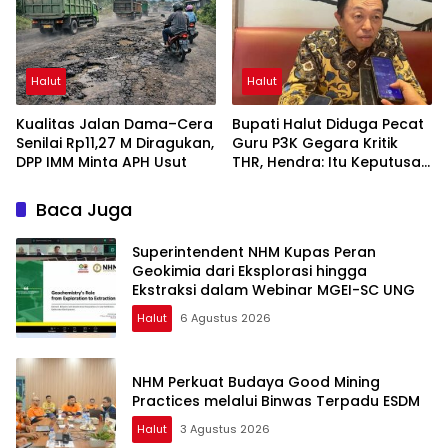
Halut
Halut
Kualitas Jalan Dama–Cera
Bupati Halut Diduga Pecat
Senilai Rp11,27 M Diragukan,
Guru P3K Gegara Kritik
DPP IMM Minta APH Usut
THR, Hendra: Itu Keputusan
Dungu
Baca Juga
Superintendent NHM Kupas Peran
Geokimia dari Eksplorasi hingga
Ekstraksi dalam Webinar MGEI-SC UNG
Halut
6 Agustus 2026
NHM Perkuat Budaya Good Mining
Practices melalui Binwas Terpadu ESDM
Halut
3 Agustus 2026