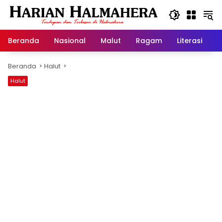
Langsung
ke
konten
Beranda
Nasional
Malut
Ragam
Literasi
H
Beranda
Halut
Halut