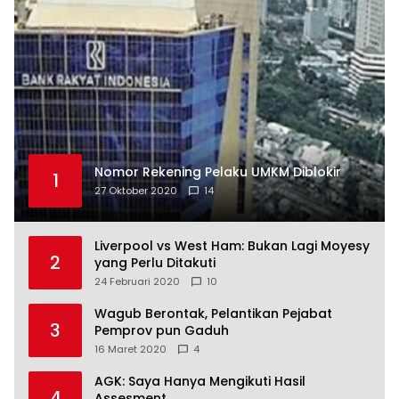
Nomor Rekening Pelaku UMKM Diblokir
1
27 Oktober 2020
14
Liverpool vs West Ham: Bukan Lagi Moyesy
2
yang Perlu Ditakuti
24 Februari 2020
10
Wagub Berontak, Pelantikan Pejabat
3
Pemprov pun Gaduh
16 Maret 2020
4
AGK: Saya Hanya Mengikuti Hasil
4
Assesment