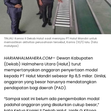
TINJAU: Komisi II Dekab Halut saat meninjau PT Halut Mandiri untuk
memastikan aktivitas perusahaan tersebut, Kamis (10/1) lalu. (foto:
malutpos)
HARIANHALMAHERA.COM
— Dewan Kabupaten
(Dekab) Halmahera Utara (Halut) turut
mempertanyakan anggaran penyertaan modal
kepada PT Halut Mandiri sebesar Rp 8,5 miliar. Dinilai,
anggaran yang besar harusnya mendatangkan
pendapatan bagi daerah (PAD).
“Sampai saat ini belum ada pengembalian modal
padahal anggaran yang disalurkan cukup besar,”
kata Ketua Komisi II Dekab Halut Janlis G Kitong.