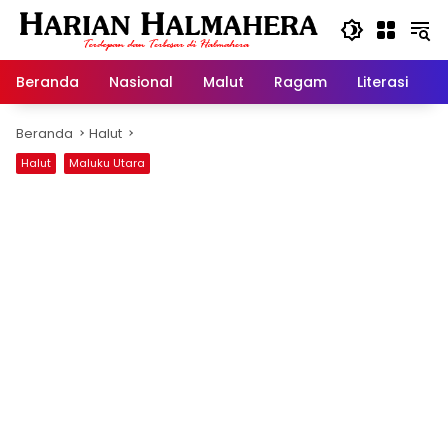
Langsung
ke
konten
Beranda
Nasional
Malut
Ragam
Literasi
H
Beranda
Halut
Halut
Maluku Utara