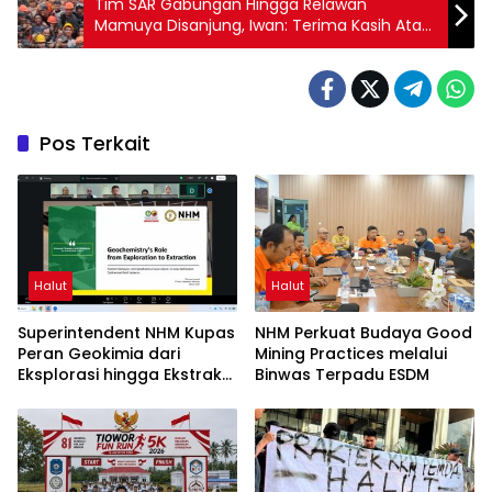
Tim SAR Gabungan Hingga Relawan
Mamuya Disanjung, Iwan: Terima Kasih Atas
Perjuangan di Puncak Dukono
Pos Terkait
Halut
Halut
Superintendent NHM Kupas
NHM Perkuat Budaya Good
Peran Geokimia dari
Mining Practices melalui
Eksplorasi hingga Ekstraksi
Binwas Terpadu ESDM
dalam Webinar MGEI-SC
UNG