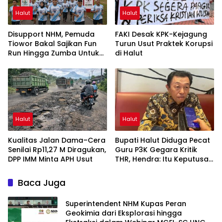
Halut
Halut
Disupport NHM, Pemuda
FAKI Desak KPK-Kejagung
Tiowor Bakal Sajikan Fun
Turun Usut Praktek Korupsi
Run Hingga Zumba Untuk
di Halut
Meriahkan HUT RI ke-81
Halut
Halut
Kualitas Jalan Dama–Cera
Bupati Halut Diduga Pecat
Senilai Rp11,27 M Diragukan,
Guru P3K Gegara Kritik
DPP IMM Minta APH Usut
THR, Hendra: Itu Keputusan
Dungu
Baca Juga
Superintendent NHM Kupas Peran
Geokimia dari Eksplorasi hingga