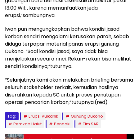
gabungan baru berhasil diselesaikan sekitar pukul
13.00 Wit , karena memanfaatkan jeda
erupsi,”sambungnya.
Iwan pun mengungkapkan bahwa kondisi jasad
korban sendiri mengalami kerusakan parah, sebab
diduga terpapar material panas erupsi gunung
Dukono. “Soal kondisi jasad, saya tidak bisa
menjelaskan secara rinci. Rekan-rekan bisa melihat
sendiri kondisinya,”tuturnya.
“Selanjutnya kami akan melakukan briefing bersama
seluruh stakeholder terkait, kemudian hasilnya
diserahkan kepada SC untuk proses penutupan
operasi pencarian korban,”tutupnya.(red)
Tag:
Erupsi Vulkanik
Gunung Dukono
Pemkab Halut
Pendaki
Tim SAR