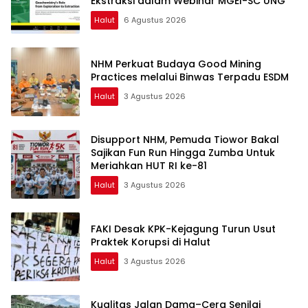
Ekstraksi dalam Webinar MGEI-SC UNG
Halut
6 Agustus 2026
NHM Perkuat Budaya Good Mining
Practices melalui Binwas Terpadu ESDM
Halut
3 Agustus 2026
Disupport NHM, Pemuda Tiowor Bakal
Sajikan Fun Run Hingga Zumba Untuk
Meriahkan HUT RI ke-81
Halut
3 Agustus 2026
FAKI Desak KPK-Kejagung Turun Usut
Praktek Korupsi di Halut
Halut
3 Agustus 2026
Kualitas Jalan Dama–Cera Senilai