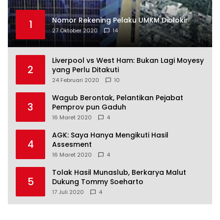
Nomor Rekening Pelaku UMKM Diblokir
1
27 Oktober 2020
14
Liverpool vs West Ham: Bukan Lagi Moyesy
2
yang Perlu Ditakuti
24 Februari 2020
10
Wagub Berontak, Pelantikan Pejabat
3
Pemprov pun Gaduh
16 Maret 2020
4
AGK: Saya Hanya Mengikuti Hasil
4
Assesment
16 Maret 2020
4
Tolak Hasil Munaslub, Berkarya Malut
5
Dukung Tommy Soeharto
17 Juli 2020
4