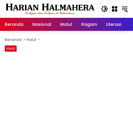
Langsung
ke
konten
Beranda
Nasional
Malut
Ragam
Literasi
H
Beranda
Halut
Halut