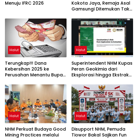
Menuju IFRC 2026
Kokota Jaya, Remaja Asal
Gamsungi Ditemukan Tak
Bernyawa
Halut
Halut
Terungkap!!! Dana
Superintendent NHM Kupas
Kebersihan 2025 ke
Peran Geokimia dari
Perusahan Menantu Bupati
Eksplorasi hingga Ekstraksi
Halut Tembus Rp6 M Lebih
dalam Webinar MGEI-SC
UNG
Halut
Halut
NHM Perkuat Budaya Good
Disupport NHM, Pemuda
Mining Practices melalui
Tiowor Bakal Sajikan Fun