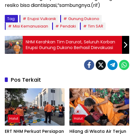
resiko bisa diantisipasi,”sambungnya.(rif)
Tag:
Erupsi Vulkanik
Gunung Dukono
Misi Kemanusiaan
Pendaki
Tim SAR
NHM Kerahkan Tim Darurat, Seluruh Korban
Erupsi Gunung Dukono Berhasil Dievakuasi
Pos Terkait
Halut
Halut
ERT NHM Perkuat Persiapan
Hilang di Wisata Air Terjun