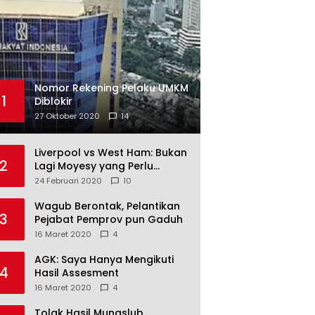
Nomor Rekening Pelaku UMKM
1
Diblokir
27 Oktober 2020
14
Liverpool vs West Ham: Bukan
2
Lagi Moyesy yang Perlu
Ditakuti
24 Februari 2020
10
Wagub Berontak, Pelantikan
3
Pejabat Pemprov pun Gaduh
16 Maret 2020
4
AGK: Saya Hanya Mengikuti
4
Hasil Assesment
16 Maret 2020
4
Tolak Hasil Munaslub,