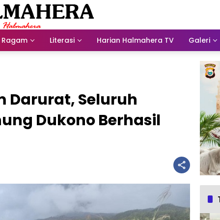
Ragam
Literasi
Harian Halmahera TV
Galeri
 Darurat, Seluruh
nung Dukono Berhasil