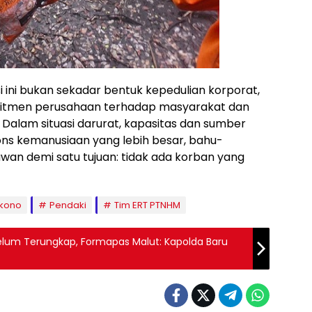
 ini bukan sekadar bentuk kepedulian korporat,
mitmen perusahaan terhadap masyarakat dan
Dalam situasi darurat, kapasitas dan sumber
ons kemanusiaan yang lebih besar, bahu-
n demi satu tujuan: tidak ada korban yang
kono
Pendaki
Tim ERT PTNHM
Belum Terungkap, Formapas Malut: Kapolda Baru