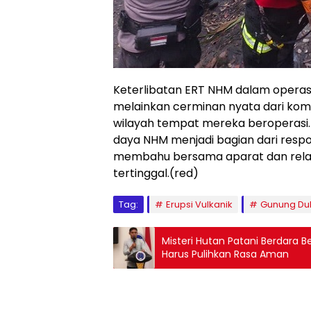
Keterlibatan ERT NHM dalam operasi
melainkan cerminan nyata dari ko
wilayah tempat mereka beroperasi. 
daya NHM menjadi bagian dari resp
membahu bersama aparat dan relawa
tertinggal.(red)
Tag:
Erupsi Vulkanik
Gunung Du
Misteri Hutan Patani Berdara 
Harus Pulihkan Rasa Aman