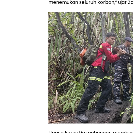
menemukan seluruh korban,” ujar Za
Upaya keras tim gabungan membuahk