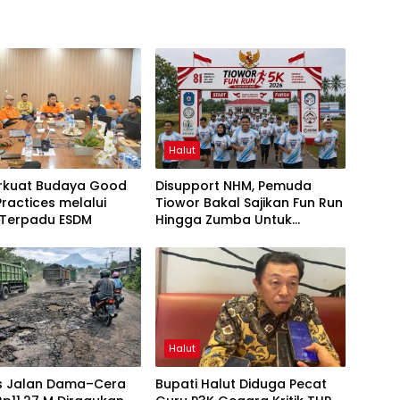
Halut
rkuat Budaya Good
Disupport NHM, Pemuda
Practices melalui
Tiowor Bakal Sajikan Fun Run
 Terpadu ESDM
Hingga Zumba Untuk
Meriahkan HUT RI ke-81
Halut
as Jalan Dama–Cera
Bupati Halut Diduga Pecat