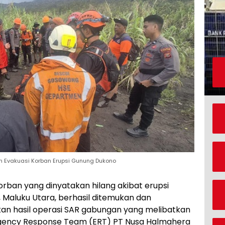
 Evakuasi Korban Erupsi Gunung Dukono
orban yang dinyatakan hilang akibat erupsi
Maluku Utara, berhasil ditemukan dan
akan hasil operasi SAR gabungan yang melibatkan
rgency Response Team (ERT) PT Nusa Halmahera