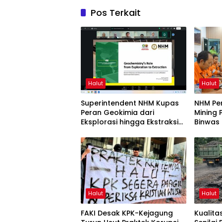
Pos Terkait
Halut
Halut
Superintendent NHM Kupas
NHM Pe
Peran Geokimia dari
Mining 
Eksplorasi hingga Ekstraksi
Binwas
dalam Webinar MGEI-SC
UNG
Halut
Halut
FAKI Desak KPK-Kejagung
Kualit