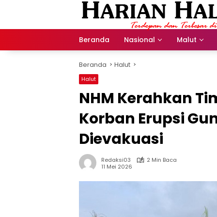
Langsung
ke
konten
Beranda
Nasional
Malut
Beranda
Halut
Halut
NHM Kerahkan Tim
Korban Erupsi Gu
Dievakuasi
Redaksi03
2 Min Baca
11 Mei 2026