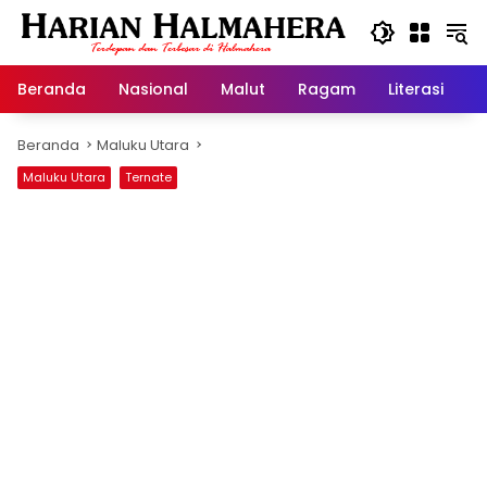
Langsung
ke
konten
Beranda
Nasional
Malut
Ragam
Literasi
H
Beranda
Maluku Utara
Maluku Utara
Ternate