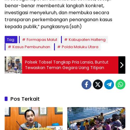
benar-benar membentuk langkah konkret,
investigasi menyeluruh, dan membuka secara
transparan perkembangan penanganan kasus
kepada publik,” pungkasnya.(sah)
Tag:
Formapas Malut
Kabupaten Halteng
Kasus Pembunuhan
Polda Maluku Utara
Polsek Tobsel Tangkap Pria Lansia, Buntut
Tewaskan Teman Gegara Uang Titipan
Pos Terkait