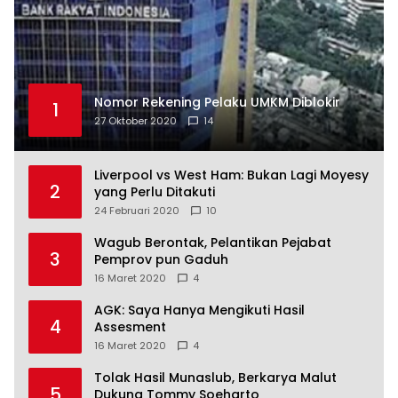
Nomor Rekening Pelaku UMKM Diblokir
1
27 Oktober 2020
14
Liverpool vs West Ham: Bukan Lagi Moyesy
2
yang Perlu Ditakuti
24 Februari 2020
10
Wagub Berontak, Pelantikan Pejabat
3
Pemprov pun Gaduh
16 Maret 2020
4
AGK: Saya Hanya Mengikuti Hasil
4
Assesment
16 Maret 2020
4
Tolak Hasil Munaslub, Berkarya Malut
5
Dukung Tommy Soeharto