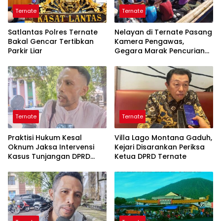
Ternate
Ternate
Satlantas Polres Ternate
Nelayan di Ternate Pasang
Bakal Gencar Tertibkan
Kamera Pengawas,
Parkir Liar
Gegara Marak Pencurian
Alat Tangkap
Ternate
Ternate
Praktisi Hukum Kesal
Villa Lago Montana Gaduh,
Oknum Jaksa Intervensi
Kejari Disarankan Periksa
Kasus Tunjangan DPRD
Ketua DPRD Ternate
Ternate