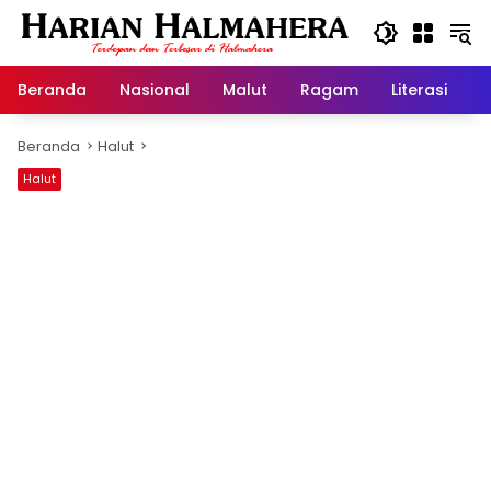
Langsung
ke
konten
Beranda
Nasional
Malut
Ragam
Literasi
H
Beranda
Halut
Halut