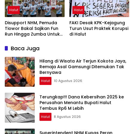
Halut
Halut
Disupport NHM, Pemuda
FAKI Desak KPK-Kejagung
Tiowor Bakal Sajikan Fun
Turun Usut Praktek Korupsi
Run Hingga Zumba Untuk
di Halut
Meriahkan HUT RI ke-81
Baca Juga
Hilang di Wisata Air Terjun Kokota Jaya,
Remaja Asal Gamsungi Ditemukan Tak
Bernyawa
Halut
10 Agustus 2026
Terungkap!!! Dana Kebersihan 2025 ke
Perusahan Menantu Bupati Halut
Tembus Rp6 M Lebih
Halut
8 Agustus 2026
Superintendent NHM Kupas Peran