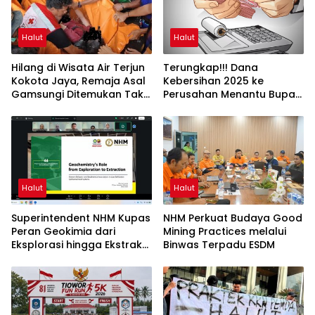
Halut
Halut
Hilang di Wisata Air Terjun
Terungkap!!! Dana
Kokota Jaya, Remaja Asal
Kebersihan 2025 ke
Gamsungi Ditemukan Tak
Perusahan Menantu Bupati
Bernyawa
Halut Tembus Rp6 M Lebih
Halut
Halut
Superintendent NHM Kupas
NHM Perkuat Budaya Good
Peran Geokimia dari
Mining Practices melalui
Eksplorasi hingga Ekstraksi
Binwas Terpadu ESDM
dalam Webinar MGEI-SC
UNG