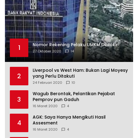
Nomor Rekening Pelaku UMKM Diblokir
1
27 Oktober 2020
14
Liverpool vs West Ham: Bukan Lagi Moyesy
2
yang Perlu Ditakuti
24 Februari 2020
10
Wagub Berontak, Pelantikan Pejabat
3
Pemprov pun Gaduh
16 Maret 2020
4
AGK: Saya Hanya Mengikuti Hasil
4
Assesment
16 Maret 2020
4