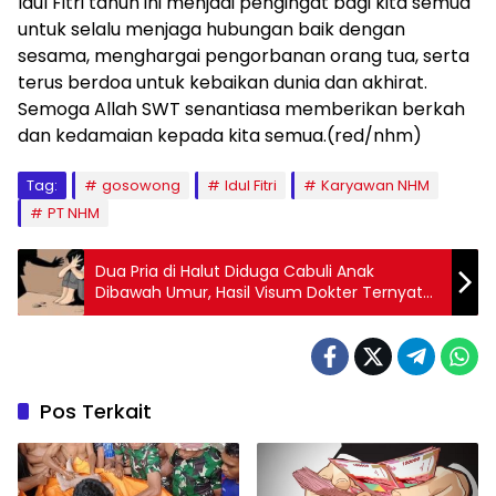
Idul Fitri tahun ini menjadi pengingat bagi kita semua
untuk selalu menjaga hubungan baik dengan
sesama, menghargai pengorbanan orang tua, serta
terus berdoa untuk kebaikan dunia dan akhirat.
Semoga Allah SWT senantiasa memberikan berkah
dan kedamaian kepada kita semua.(red/nhm)
Tag:
gosowong
Idul Fitri
Karyawan NHM
PT NHM
Dua Pria di Halut Diduga Cabuli Anak
Dibawah Umur, Hasil Visum Dokter Ternyata
Begini
Pos Terkait