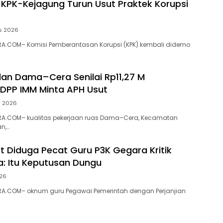
 KPK-Kejagung Turun Usut Praktek Korupsi
s 2026
A.COM– Komisi Pemberantasan Korupsi (KPK) kembali didemo
alan Dama–Cera Senilai Rp11,27 M
 DPP IMM Minta APH Usut
s 2026
A.COM– kualitas pekerjaan ruas Dama–Cera, Kecamatan
n,…
ut Diduga Pecat Guru P3K Gegara Kritik
a: Itu Keputusan Dungu
026
A.COM– oknum guru Pegawai Pemerintah dengan Perjanjian