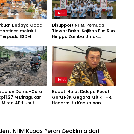
Halut
rkuat Budaya Good
Disupport NHM, Pemuda
Practices melalui
Tiowor Bakal Sajikan Fun Run
 Terpadu ESDM
Hingga Zumba Untuk
Meriahkan HUT RI ke-81
Halut
as Jalan Dama–Cera
Bupati Halut Diduga Pecat
 Rp11,27 M Diragukan,
Guru P3K Gegara Kritik THR,
 Minta APH Usut
Hendra: Itu Keputusan
Dungu
dent NHM Kupas Peran Geokimia dari