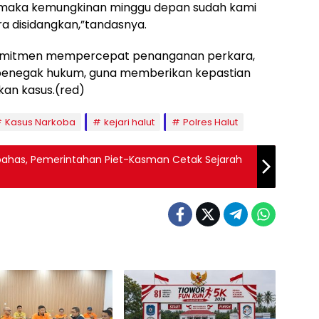
ni, maka kemungkinan minggu depan sudah kami
a disidangkan,”tandasnya.
omitmen mempercepat penanganan perkara,
penegak hukum, guna memberikan kepastian
an kasus.(red)
Kasus Narkoba
kejari halut
Polres Halut
bahas, Pemerintahan Piet-Kasman Cetak Sejarah