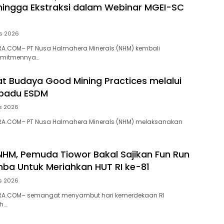
 hingga Ekstraksi dalam Webinar MGEI-SC
s 2026
A.COM– PT Nusa Halmahera Minerals (NHM) kembali
omitmennya…
t Budaya Good Mining Practices melalui
rpadu ESDM
s 2026
A.COM– PT Nusa Halmahera Minerals (NHM) melaksanakan
NHM, Pemuda Tiowor Bakal Sajikan Fun Run
ba Untuk Meriahkan HUT RI ke-81
s 2026
RA.COM– semangat menyambut hari kemerdekaan RI
h…