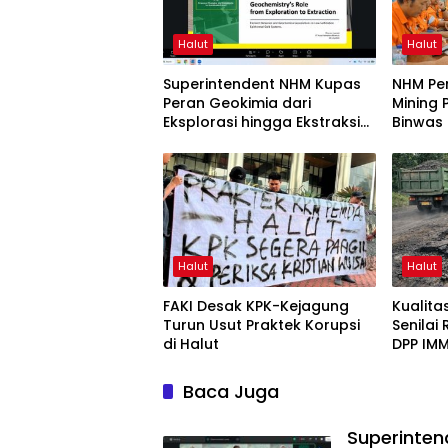
Halut
Halut
Superintendent NHM Kupas
NHM Pe
Peran Geokimia dari
Mining 
Eksplorasi hingga Ekstraksi
Binwas
dalam Webinar MGEI-SC
UNG
Halut
Halut
FAKI Desak KPK-Kejagung
Kualit
Turun Usut Praktek Korupsi
Senilai
di Halut
DPP IMM
Baca Juga
Superinten