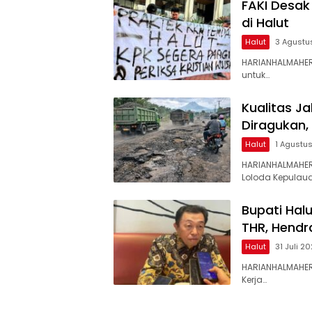
FAKI Desak
di Halut
Halut
3 Agustu
HARIANHALMAHER
untuk…
Kualitas J
Diragukan,
Halut
1 Agustu
HARIANHALMAHER
Loloda Kepulaua
Bupati Hal
THR, Hendr
Halut
31 Juli 2
HARIANHALMAHER
Kerja…