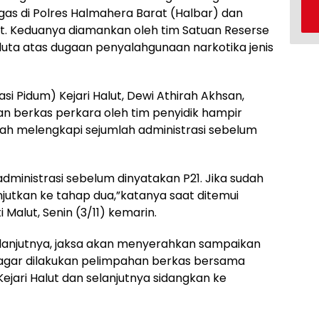
as di Polres Halmahera Barat (Halbar) dan
ut. Keduanya diamankan oleh tim Satuan Reserse
uta atas dugaan penyalahgunaan narkotika jenis
si Pidum) Kejari Halut, Dewi Athirah Akhsan,
n berkas perkara oleh tim penyidik hampir
ngah melengkapi sejumlah administrasi sebelum
ministrasi sebelum dinyatakan P21. Jika sudah
njutkan ke tahap dua,”katanya saat ditemui
 Malut, Senin (3/11) kemarin.
 lanjutnya, jaksa akan menyerahkan sampaikan
t agar dilakukan pelimpahan berkas bersama
ejari Halut dan selanjutnya sidangkan ke