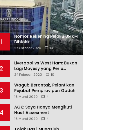
Nomor Rekening Pelaku UMKM
1
Diblokir
27 Oktober 2020
14
Liverpool vs West Ham: Bukan
2
Lagi Moyesy yang Perlu
Ditakuti
24 Februari 2020
10
Wagub Berontak, Pelantikan
3
Pejabat Pemprov pun Gaduh
16 Maret 2020
4
AGK: Saya Hanya Mengikuti
4
Hasil Assesment
16 Maret 2020
4
Tolak Hasil Munaslub,