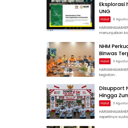
Eksplorasi
UNG
Halut
6 Agustu
HARIANHALMAHER
menunjukkan k
NHM Perkua
Binwas Te
Halut
3 Agustu
HARIANHALMAHER
kegiatan…
Disupport 
Hingga Zum
Halut
3 Agustu
HARIANHALMAHE
sepertinya suda