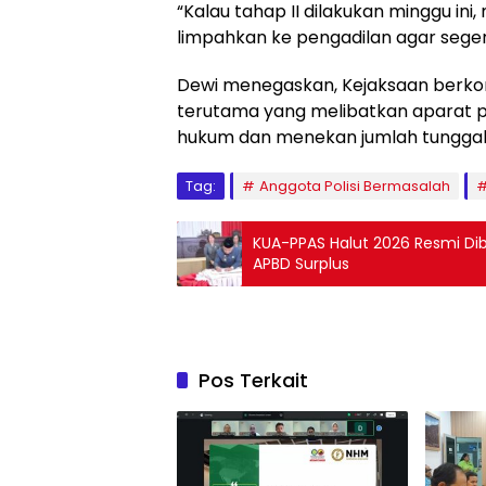
“Kalau tahap II dilakukan minggu i
limpahkan ke pengadilan agar seger
Dewi menegaskan, Kejaksaan berk
terutama yang melibatkan aparat 
hukum dan menekan jumlah tunggak
Tag:
Anggota Polisi Bermasalah
KUA-PPAS Halut 2026 Resmi Di
APBD Surplus
Pos Terkait