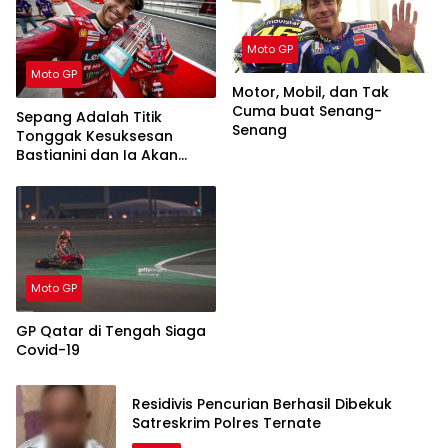
Moto GP
Moto GP
Motor, Mobil, dan Tak
Cuma buat Senang-
Sepang Adalah Titik
Senang
Tonggak Kesuksesan
Bastianini dan Ia Akan
Menjadi Rival Berat di
Musim 2024
Moto GP
GP Qatar di Tengah Siaga
Covid-19
Residivis Pencurian Berhasil Dibekuk
Satreskrim Polres Ternate