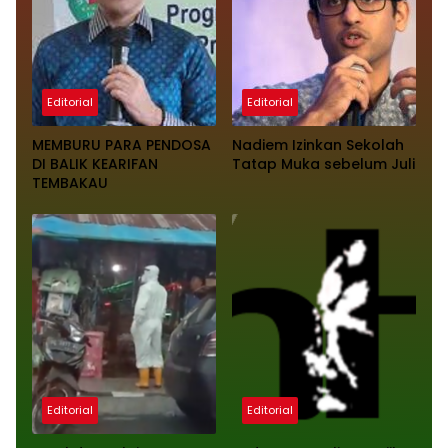
Editorial
Editorial
MEMBURU PARA PENDOSA
Nadiem Izinkan Sekolah
DI BALIK KEARIFAN
Tatap Muka sebelum Juli
TEMBAKAU
Editorial
Editorial