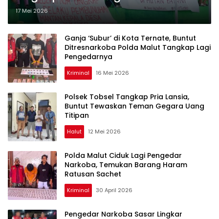
Pembunuhan di Hutan Patani
17 Mei 2026
Ganja ‘Subur’ di Kota Ternate, Buntut
Ditresnarkoba Polda Malut Tangkap Lagi
Pengedarnya
Kriminal
16 Mei 2026
Polsek Tobsel Tangkap Pria Lansia,
Buntut Tewaskan Teman Gegara Uang
Titipan
Halut
12 Mei 2026
Polda Malut Ciduk Lagi Pengedar
Narkoba, Temukan Barang Haram
Ratusan Sachet
Kriminal
30 April 2026
Pengedar Narkoba Sasar Lingkar