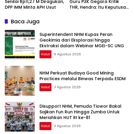
Senilai Rp11,27 M Diragukan,
Guru P3K Gegara Kritik
DPP IMM Minta APH Usut
THR, Hendra: Itu Keputusan
Dungu
Baca Juga
Superintendent NHM Kupas Peran
Geokimia dari Eksplorasi hingga
Ekstraksi dalam Webinar MGEI-SC UNG
Halut
6 Agustus 2026
NHM Perkuat Budaya Good Mining
Practices melalui Binwas Terpadu ESDM
Halut
3 Agustus 2026
Disupport NHM, Pemuda Tiowor Bakal
Sajikan Fun Run Hingga Zumba Untuk
Meriahkan HUT RI ke-81
Halut
3 Agustus 2026