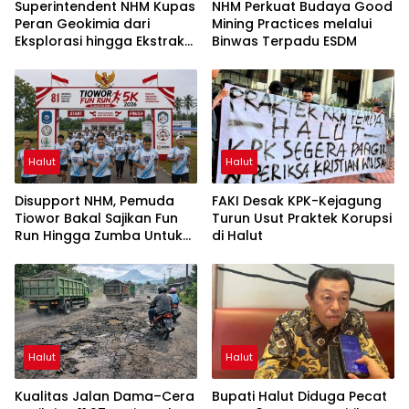
Superintendent NHM Kupas
NHM Perkuat Budaya Good
Peran Geokimia dari
Mining Practices melalui
Eksplorasi hingga Ekstraksi
Binwas Terpadu ESDM
dalam Webinar MGEI-SC
UNG
Halut
Halut
Disupport NHM, Pemuda
FAKI Desak KPK-Kejagung
Tiowor Bakal Sajikan Fun
Turun Usut Praktek Korupsi
Run Hingga Zumba Untuk
di Halut
Meriahkan HUT RI ke-81
Halut
Halut
Kualitas Jalan Dama–Cera
Bupati Halut Diduga Pecat