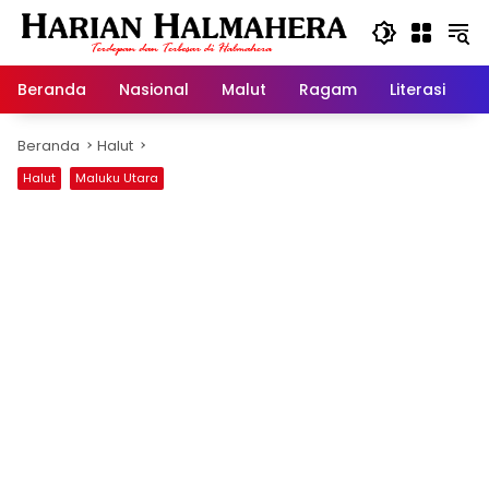
Langsung
ke
konten
Beranda
Nasional
Malut
Ragam
Literasi
H
Beranda
Halut
Halut
Maluku Utara