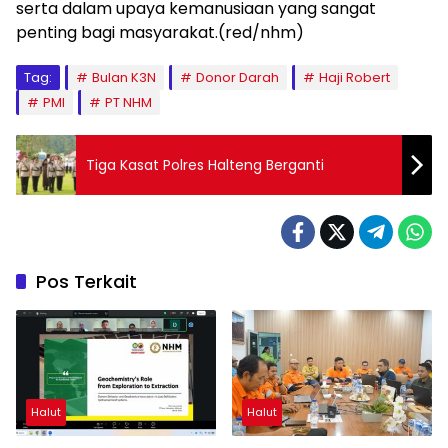
serta dalam upaya kemanusiaan yang sangat
penting bagi masyarakat.(red/nhm)
Tag:
Bulan K3N
Donor Darah
Haji Robert
PMI
PT NHM
Tiga Kasat Polres Halteng Berganti
Pos Terkait
Halut
Halut