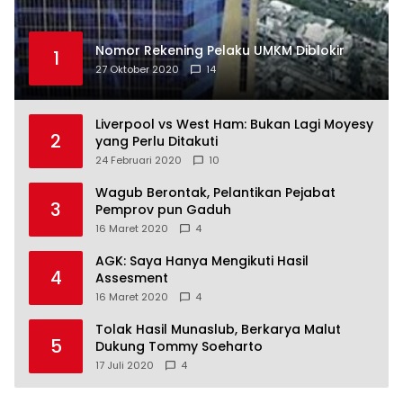
Nomor Rekening Pelaku UMKM Diblokir
1
27 Oktober 2020
14
Liverpool vs West Ham: Bukan Lagi Moyesy
2
yang Perlu Ditakuti
24 Februari 2020
10
Wagub Berontak, Pelantikan Pejabat
3
Pemprov pun Gaduh
16 Maret 2020
4
AGK: Saya Hanya Mengikuti Hasil
4
Assesment
16 Maret 2020
4
Tolak Hasil Munaslub, Berkarya Malut
5
Dukung Tommy Soeharto
17 Juli 2020
4