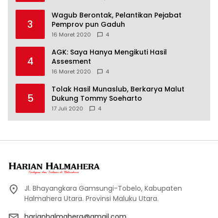
Wagub Berontak, Pelantikan Pejabat
3
Pemprov pun Gaduh
16 Maret 2020
4
AGK: Saya Hanya Mengikuti Hasil
4
Assesment
16 Maret 2020
4
Tolak Hasil Munaslub, Berkarya Malut
5
Dukung Tommy Soeharto
17 Juli 2020
4
Jl. Bhayangkara Gamsungi-Tobelo, Kabupaten
Halmahera Utara. Provinsi Maluku Utara.
harianhalmahera@gmail.com