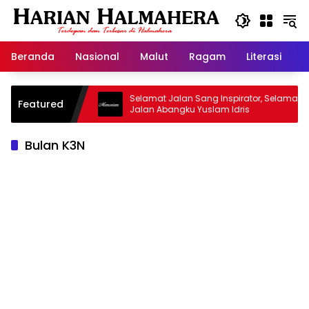
Langsung
ke
konten
Beranda
Nasional
Malut
Ragam
Literasi
H
sjid Warisan
Selamat Jalan Sang Inspirator, Selamat
Featured
Jalan Abangku Yuslam Idris
Bulan K3N