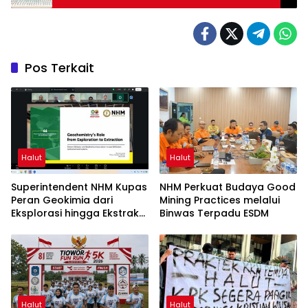
Pos Terkait
Halut
Halut
Superintendent NHM Kupas
NHM Perkuat Budaya Good
Peran Geokimia dari
Mining Practices melalui
Eksplorasi hingga Ekstraksi
Binwas Terpadu ESDM
dalam Webinar MGEI-SC
UNG
Halut
Halut