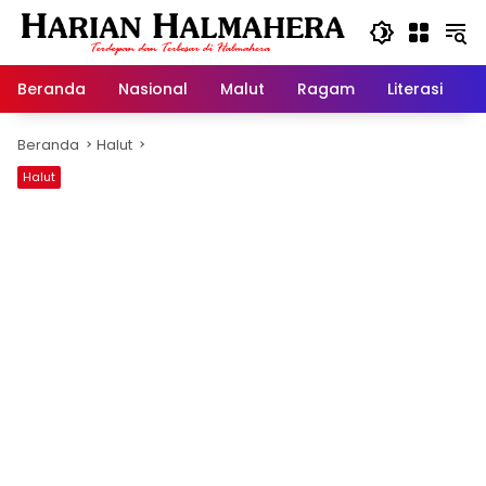
Langsung
ke
konten
Beranda
Nasional
Malut
Ragam
Literasi
H
Beranda
Halut
Halut