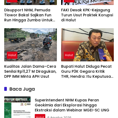
Disupport NHM, Pemuda
FAKI Desak KPK-Kejagung
Tiowor Bakal Sajikan Fun
Turun Usut Praktek Korupsi
Run Hingga Zumba Untuk
di Halut
Meriahkan HUT RI ke-81
Halut
Halut
Kualitas Jalan Dama–Cera
Bupati Halut Diduga Pecat
Senilai Rp11,27 M Diragukan,
Guru P3K Gegara Kritik
DPP IMM Minta APH Usut
THR, Hendra: Itu Keputusan
Dungu
Baca Juga
Superintendent NHM Kupas Peran
Geokimia dari Eksplorasi hingga
Ekstraksi dalam Webinar MGEI-SC UNG
Halut
6 Agustus 2026