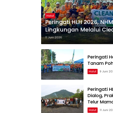
Halut
Peringati HLH 2026, NH
Lingkungan Melalui Cl
11 Juni 2026
Peringati 
Tanam Poho
Halut
9 Juni 2
Peringati 
Dialog, Pr
Telur Mam
Halut
11 Juni 2