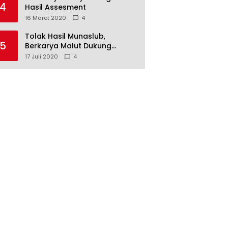
4
Hasil Assesment
16 Maret 2020
4
Tolak Hasil Munaslub,
5
Berkarya Malut Dukung
Tommy Soeharto
17 Juli 2020
4