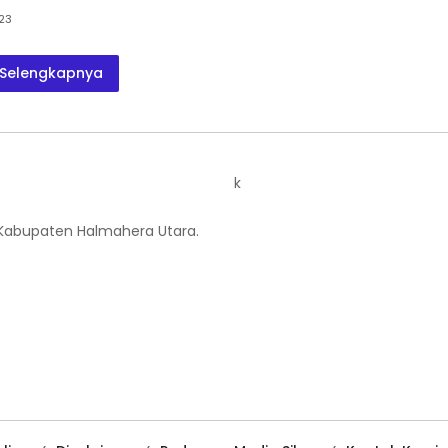
023
Selengkapnya
k
 Kabupaten Halmahera Utara.