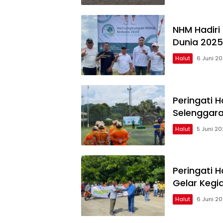
NHM Hadiri
Dunia 2025
Halut
6 Juni 2
Peringati 
Selenggar
Halut
5 Juni 2
Peringati 
Gelar Kegi
Halut
6 Juni 2