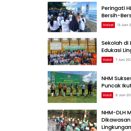
Peringati 
Bersih-Bers
Halsel
13 Juni 
Sekolah di
Edukasi Li
Halut
7 Juni 20
NHM Sukses
Puncak Iku
Halut
6 Juni 2
NHM-DLH Ma
Dikawasan 
Lingkunga