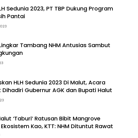
HLH Sedunia 2023, PT TBP Dukung Program
ih Pantai
2023
 Lingkar Tambang NHM Antusias Sambut
ngkungan
23
kan HLH Sedunia 2023 Di Malut, Acara
t Dihadiri Gubernur AGK dan Bupati Halut
023
lut ‘Taburi’ Ratusan Bibit Mangrove
Ekosistem Kao, KTT: NHM Dituntut Rawat
n