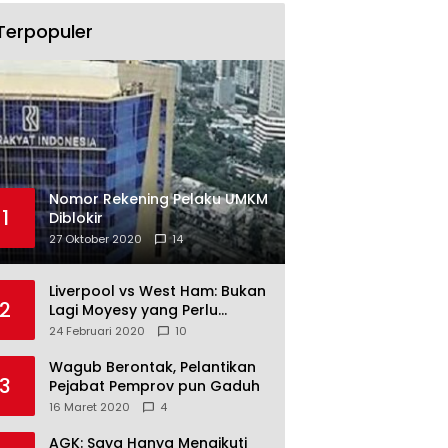
Terpopuler
Nomor Rekening Pelaku UMKM
1
Diblokir
27 Oktober 2020
14
Liverpool vs West Ham: Bukan
2
Lagi Moyesy yang Perlu
Ditakuti
24 Februari 2020
10
Wagub Berontak, Pelantikan
3
Pejabat Pemprov pun Gaduh
16 Maret 2020
4
AGK: Saya Hanya Mengikuti