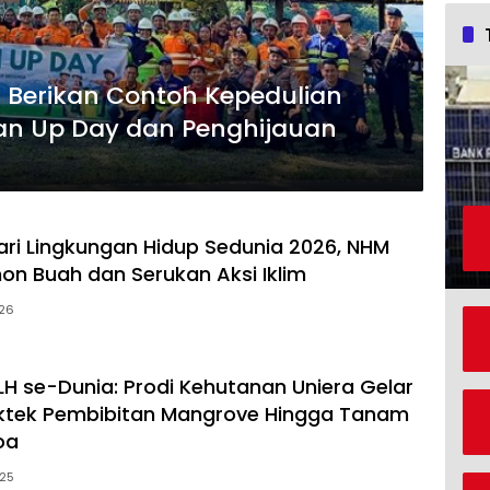
M Berikan Contoh Kepedulian
ean Up Day dan Penghijauan
Hari Lingkungan Hidup Sedunia 2026, NHM
n Buah dan Serukan Aksi Iklim
026
HLH se-Dunia: Prodi Kehutanan Uniera Gelar
aktek Pembibitan Mangrove Hingga Tanam
oa
025