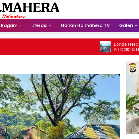
Ragam
Literasi
Harian Halmahera TV
Galeri
Donasi Presdir NHM Un
Al Habib Husein Albaar