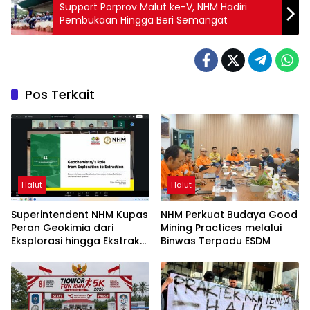
Support Porprov Malut ke-V, NHM Hadiri
Pembukaan Hingga Beri Semangat
Pos Terkait
Halut
Halut
Superintendent NHM Kupas
NHM Perkuat Budaya Good
Peran Geokimia dari
Mining Practices melalui
Eksplorasi hingga Ekstraksi
Binwas Terpadu ESDM
dalam Webinar MGEI-SC
UNG