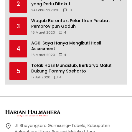
2
yang Perlu Ditakuti
24 Februari 2020
10
Wagub Berontak, Pelantikan Pejabat
3
Pemprov pun Gaduh
16 Maret 2020
4
AGK: Saya Hanya Mengikuti Hasil
4
Assesment
16 Maret 2020
4
Tolak Hasil Munaslub, Berkarya Malut
5
Dukung Tommy Soeharto
17 Juli 2020
4
Jl. Bhayangkara Gamsungi-Tobelo, Kabupaten
Halmahera Utara. Provinsi Maluku Utara.