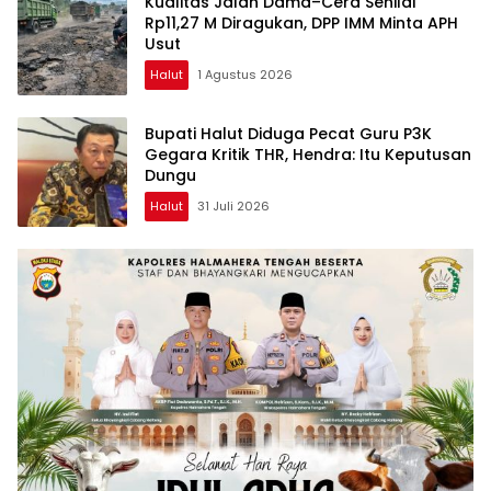
Kualitas Jalan Dama–Cera Senilai
Rp11,27 M Diragukan, DPP IMM Minta APH
Usut
Halut
1 Agustus 2026
Bupati Halut Diduga Pecat Guru P3K
Gegara Kritik THR, Hendra: Itu Keputusan
Dungu
Halut
31 Juli 2026