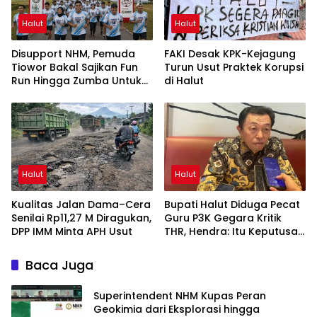
Halut
Halut
Disupport NHM, Pemuda
FAKI Desak KPK-Kejagung
Tiowor Bakal Sajikan Fun
Turun Usut Praktek Korupsi
Run Hingga Zumba Untuk
di Halut
Meriahkan HUT RI ke-81
Halut
Halut
Kualitas Jalan Dama–Cera
Bupati Halut Diduga Pecat
Senilai Rp11,27 M Diragukan,
Guru P3K Gegara Kritik
DPP IMM Minta APH Usut
THR, Hendra: Itu Keputusan
Dungu
Baca Juga
Superintendent NHM Kupas Peran
Geokimia dari Eksplorasi hingga