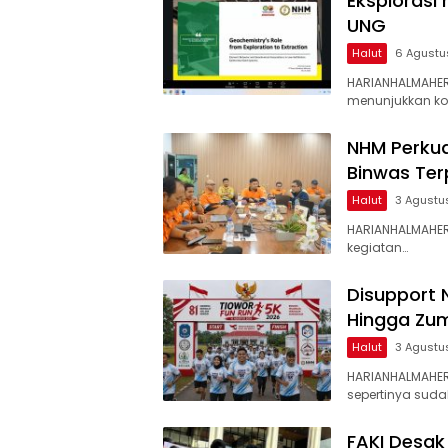
Eksplorasi
UNG
Halut
6 Agustu
HARIANHALMAHER
menunjukkan k
NHM Perkua
Binwas Te
Halut
3 Agustu
HARIANHALMAHER
kegiatan…
Disupport 
Hingga Zum
Halut
3 Agustu
HARIANHALMAHE
sepertinya suda
FAKI Desak