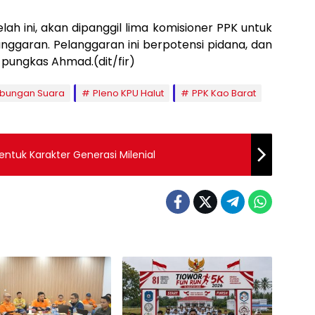
lah ini, akan dipanggil lima komisioner PPK untuk
langgaran. Pelanggaran ini berpotensi pidana, dan
” pungkas Ahmad.(dit/fir)
bungan Suara
Pleno KPU Halut
PPK Kao Barat
budayaan Daerah Mampu Bentuk Karakter Generasi Milenial