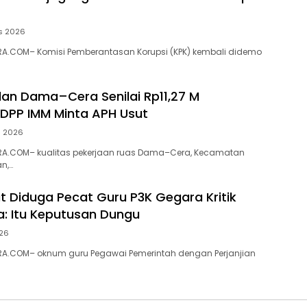
s 2026
A.COM– Komisi Pemberantasan Korupsi (KPK) kembali didemo
alan Dama–Cera Senilai Rp11,27 M
 DPP IMM Minta APH Usut
s 2026
A.COM– kualitas pekerjaan ruas Dama–Cera, Kecamatan
n,…
ut Diduga Pecat Guru P3K Gegara Kritik
a: Itu Keputusan Dungu
026
A.COM– oknum guru Pegawai Pemerintah dengan Perjanjian