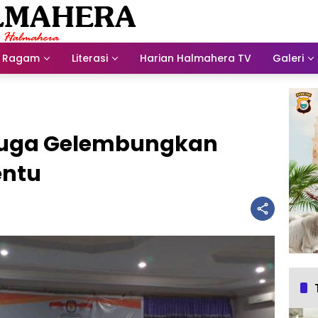
Ragam
Literasi
Harian Halmahera TV
Galeri
iduga Gelembungkan
entu