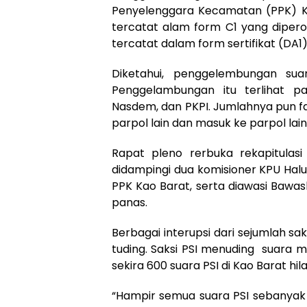
Penyelenggara Kecamatan (PPK) Ka
tercatat alam form C1 yang diper
tercatat dalam form sertifikat (DA1)
Diketahui, penggelembungan sua
Penggelambungan itu terlihat pa
Nasdem, dan PKPI. Jumlahnya pun fa
parpol lain dan masuk ke parpol lain
Rapat pleno rerbuka rekapitulasi
didampingi dua komisioner KPU Halu
PPK Kao Barat, serta diawasi Bawas
panas.
Berbagai interupsi dari sejumlah saks
tuding. Saksi PSI menuding suara m
sekira 600 suara PSI di Kao Barat hil
“Hampir semua suara PSI sebanyak 6