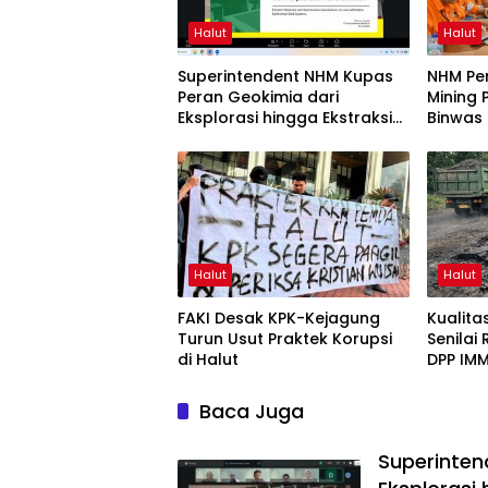
Halut
Halut
Superintendent NHM Kupas
NHM Pe
Peran Geokimia dari
Mining 
Eksplorasi hingga Ekstraksi
Binwas
dalam Webinar MGEI-SC
UNG
Halut
Halut
FAKI Desak KPK-Kejagung
Kualit
Turun Usut Praktek Korupsi
Senilai
di Halut
DPP IMM
Baca Juga
Superinten