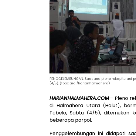
PENGGELEMBUNGAN: Suasana pleno rekapitulasi p
(4/5). (foto: ardi/harianhalmahera)
HARIANHALMAHERA.COM
— Pleno re
di Halmahera Utara (Halut), berm
Tobelo, Sabtu (4/5), ditemukan 
beberapa parpol.
Penggelembungan ini didapati saat