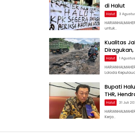
di Halut
Halut
3 Agustu
HARIANHALMAHER
untuk…
Kualitas J
Diragukan,
Halut
1 Agustu
HARIANHALMAHER
Loloda Kepulaua
Bupati Hal
THR, Hendr
Halut
31 Juli 2
HARIANHALMAHER
Kerja…