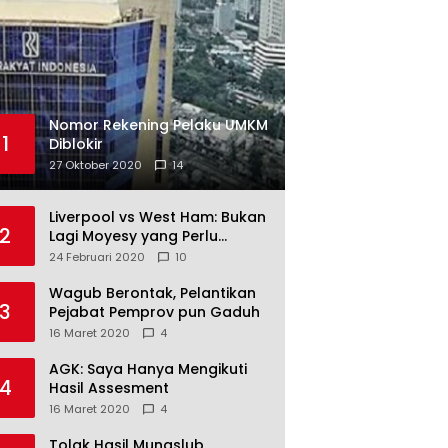
Nomor Rekening Pelaku UMKM
1
Diblokir
27 Oktober 2020
14
Liverpool vs West Ham: Bukan
2
Lagi Moyesy yang Perlu
Ditakuti
24 Februari 2020
10
Wagub Berontak, Pelantikan
3
Pejabat Pemprov pun Gaduh
16 Maret 2020
4
AGK: Saya Hanya Mengikuti
4
Hasil Assesment
16 Maret 2020
4
Tolak Hasil Munaslub,