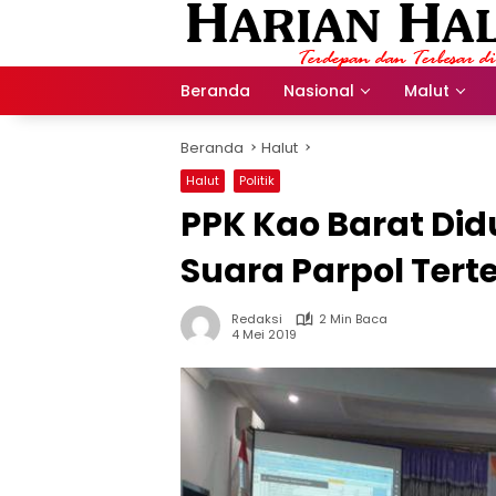
Langsung
ke
konten
Beranda
Nasional
Malut
Beranda
Halut
Halut
Politik
PPK Kao Barat D
Suara Parpol Tert
Redaksi
2 Min Baca
4 Mei 2019