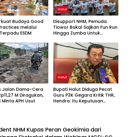
Halut
rkuat Budaya Good
Disupport NHM, Pemuda
Practices melalui
Tiowor Bakal Sajikan Fun Run
 Terpadu ESDM
Hingga Zumba Untuk
Meriahkan HUT RI ke-81
Halut
as Jalan Dama–Cera
Bupati Halut Diduga Pecat
 Rp11,27 M Diragukan,
Guru P3K Gegara Kritik THR,
 Minta APH Usut
Hendra: Itu Keputusan
Dungu
dent NHM Kupas Peran Geokimia dari