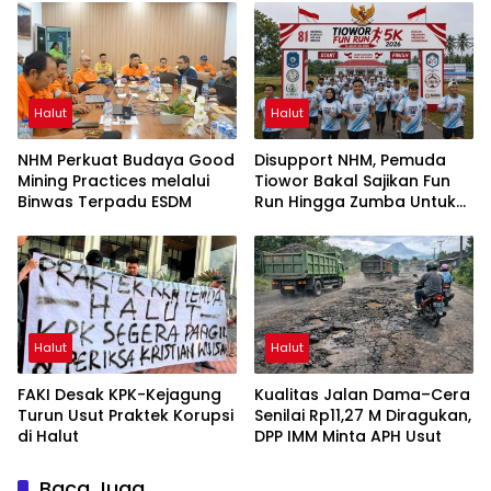
UNG
Halut
Halut
NHM Perkuat Budaya Good
Disupport NHM, Pemuda
Mining Practices melalui
Tiowor Bakal Sajikan Fun
Binwas Terpadu ESDM
Run Hingga Zumba Untuk
Meriahkan HUT RI ke-81
Halut
Halut
FAKI Desak KPK-Kejagung
Kualitas Jalan Dama–Cera
Turun Usut Praktek Korupsi
Senilai Rp11,27 M Diragukan,
di Halut
DPP IMM Minta APH Usut
Baca Juga