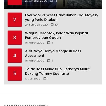
27 Oktober 2020
14
Liverpool vs West Ham: Bukan Lagi Moyesy
2
yang Perlu Ditakuti
24 Februari 2020
10
Wagub Berontak, Pelantikan Pejabat
3
Pemprov pun Gaduh
16 Maret 2020
4
AGK: Saya Hanya Mengikuti Hasil
4
Assesment
16 Maret 2020
4
Tolak Hasil Munaslub, Berkarya Malut
5
Dukung Tommy Soeharto
17 Juli 2020
4