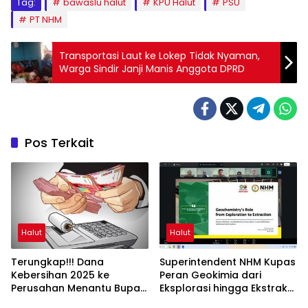
Tag:
bawaslu halut
KPU Halut
PSU
PT NHM
Transportasi Laut ke Lokep Tidak Nyaman,
Warga Sindir Janji Manis Anggota DPRD
Pos Terkait
Halut
Halut
Terungkap!!! Dana
Superintendent NHM Kupas
Kebersihan 2025 ke
Peran Geokimia dari
Perusahan Menantu Bupati
Eksplorasi hingga Ekstraksi
Halut Tembus Rp6 M Lebih
dalam Webinar MGEI-SC