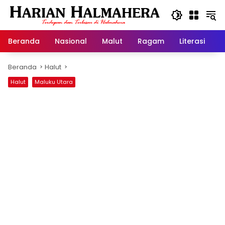
Langsung
ke
konten
Beranda
Nasional
Malut
Ragam
Literasi
H
Beranda
Halut
Halut
Maluku Utara