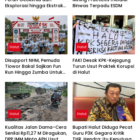
Eksplorasi hingga Ekstraksi
Binwas Terpadu ESDM
dalam Webinar MGEI-SC
UNG
Halut
Halut
Disupport NHM, Pemuda
FAKI Desak KPK-Kejagung
Tiowor Bakal Sajikan Fun
Turun Usut Praktek Korupsi
Run Hingga Zumba Untuk
di Halut
Meriahkan HUT RI ke-81
Halut
Halut
Kualitas Jalan Dama–Cera
Bupati Halut Diduga Pecat
Senilai Rp11,27 M Diragukan,
Guru P3K Gegara Kritik
DPP IMM Minta APH Usut
THR, Hendra: Itu Keputusan