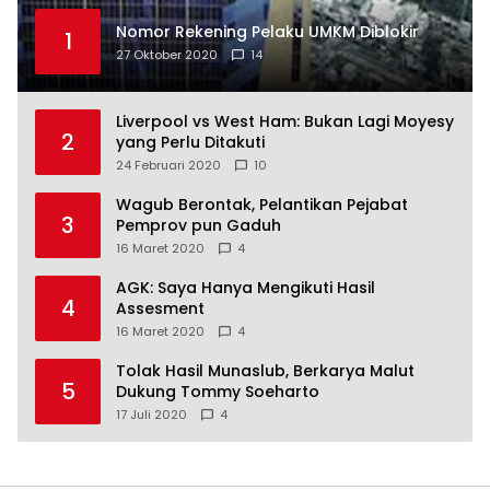
Nomor Rekening Pelaku UMKM Diblokir
1
27 Oktober 2020
14
Liverpool vs West Ham: Bukan Lagi Moyesy
2
yang Perlu Ditakuti
24 Februari 2020
10
Wagub Berontak, Pelantikan Pejabat
3
Pemprov pun Gaduh
16 Maret 2020
4
AGK: Saya Hanya Mengikuti Hasil
4
Assesment
16 Maret 2020
4
Tolak Hasil Munaslub, Berkarya Malut
5
Dukung Tommy Soeharto
17 Juli 2020
4