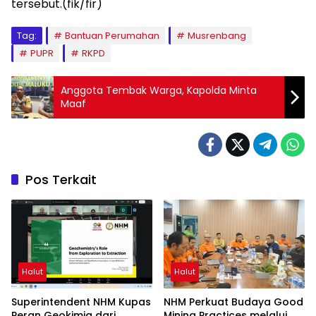
tersebut.(fik/fir)
Tag:
Bantuan Perumahan
Musrenbang
PUPR
RKPD
Anggota Tembak Warga, Kapolda Minta
Maaf
Pos Terkait
Halut
Halut
Superintendent NHM Kupas
NHM Perkuat Budaya Good
Peran Geokimia dari
Mining Practices melalui