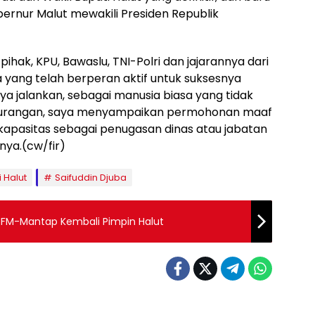
Gubernur Malut mewakili Presiden Republik
pihak, KPU, Bawaslu, TNI-Polri dan jajarannya dari
yang telah berperan aktif untuk suksesnya
ya jalankan, sebagai manusia biasa yang tidak
ekurangan, saya menyampaikan permohonan maaf
kapasitas sebagai penugasan dinas atau jabatan
nya.(cw/fir)
i Halut
Saifuddin Djuba
Kades Gorua Selatan: Selamat FM-Mantap Kembali Pimpin Halut