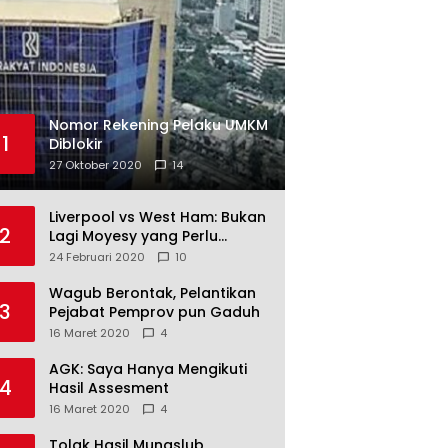
Nomor Rekening Pelaku UMKM
1
Diblokir
27 Oktober 2020
14
Liverpool vs West Ham: Bukan
2
Lagi Moyesy yang Perlu
Ditakuti
24 Februari 2020
10
Wagub Berontak, Pelantikan
3
Pejabat Pemprov pun Gaduh
16 Maret 2020
4
AGK: Saya Hanya Mengikuti
4
Hasil Assesment
16 Maret 2020
4
Tolak Hasil Munaslub,