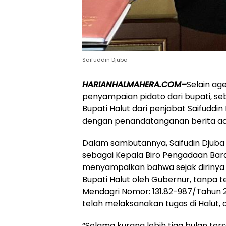
Saifuddin Djuba
HARIANHALMAHERA.COM–
Selain ag
penyampaian pidato dari bupati, seb
Bupati Halut dari penjabat Saifuddin
dengan penandatanganan berita ac
Dalam sambutannya, Saifudin Djub
sebagai Kepala Biro Pengadaan Bara
menyampaikan bahwa sejak dirinya
Bupati Halut oleh Gubernur, tanpa t
Mendagri Nomor: 131.82-987/Tahun 20
telah melaksanakan tugas di Halut, 
“Selama kurang lebih tiga bulan te