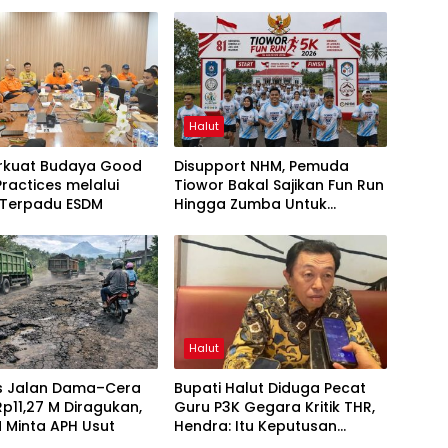
Halut
rkuat Budaya Good
Disupport NHM, Pemuda
Practices melalui
Tiowor Bakal Sajikan Fun Run
 Terpadu ESDM
Hingga Zumba Untuk
Meriahkan HUT RI ke-81
Halut
as Jalan Dama–Cera
Bupati Halut Diduga Pecat
 Rp11,27 M Diragukan,
Guru P3K Gegara Kritik THR,
 Minta APH Usut
Hendra: Itu Keputusan
Dungu