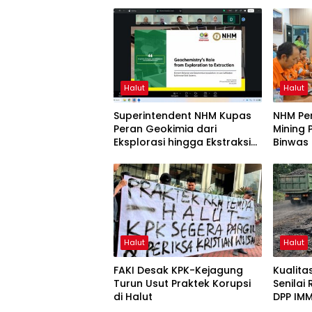
Halut
Halut
Superintendent NHM Kupas
NHM Pe
Peran Geokimia dari
Mining 
Eksplorasi hingga Ekstraksi
Binwas
dalam Webinar MGEI-SC
UNG
Halut
Halut
FAKI Desak KPK-Kejagung
Kualit
Turun Usut Praktek Korupsi
Senilai
di Halut
DPP IMM