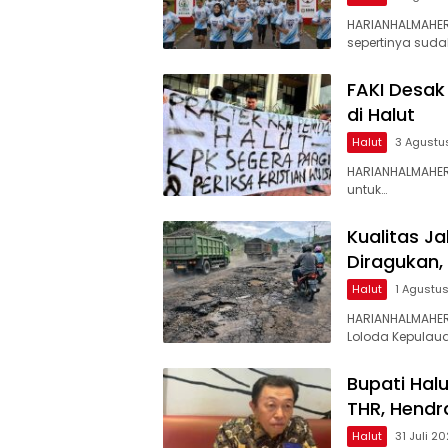
HARIANHALMAHE
sepertinya suda
FAKI Desak
di Halut
Halut
3 Agustu
HARIANHALMAHER
untuk…
Kualitas J
Diragukan,
Halut
1 Agustu
HARIANHALMAHER
Loloda Kepulaua
Bupati Hal
THR, Hendr
Halut
31 Juli 2