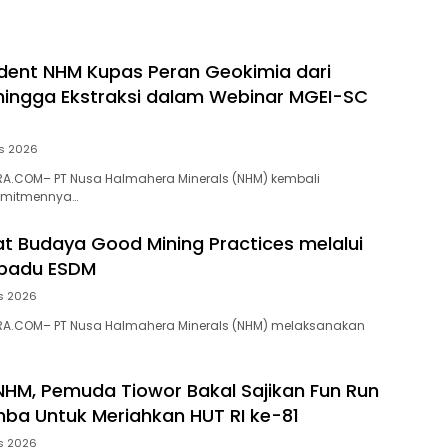
dent NHM Kupas Peran Geokimia dari
 hingga Ekstraksi dalam Webinar MGEI-SC
s 2026
A.COM– PT Nusa Halmahera Minerals (NHM) kembali
omitmennya…
t Budaya Good Mining Practices melalui
rpadu ESDM
s 2026
A.COM– PT Nusa Halmahera Minerals (NHM) melaksanakan
NHM, Pemuda Tiowor Bakal Sajikan Fun Run
ba Untuk Meriahkan HUT RI ke-81
s 2026