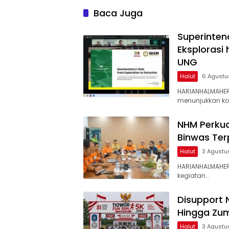
Baca Juga
Superinten
Eksplorasi
UNG
Halut
6 Agustu
HARIANHALMAHER
menunjukkan k
NHM Perkua
Binwas Te
Halut
3 Agustu
HARIANHALMAHER
kegiatan…
Disupport 
Hingga Zum
Halut
3 Agustu