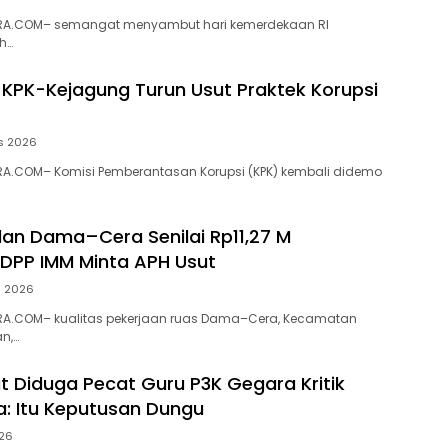
RA.COM– semangat menyambut hari kemerdekaan RI
h…
 KPK-Kejagung Turun Usut Praktek Korupsi
s 2026
A.COM– Komisi Pemberantasan Korupsi (KPK) kembali didemo
alan Dama–Cera Senilai Rp11,27 M
 DPP IMM Minta APH Usut
s 2026
A.COM– kualitas pekerjaan ruas Dama–Cera, Kecamatan
n,…
ut Diduga Pecat Guru P3K Gegara Kritik
a: Itu Keputusan Dungu
026