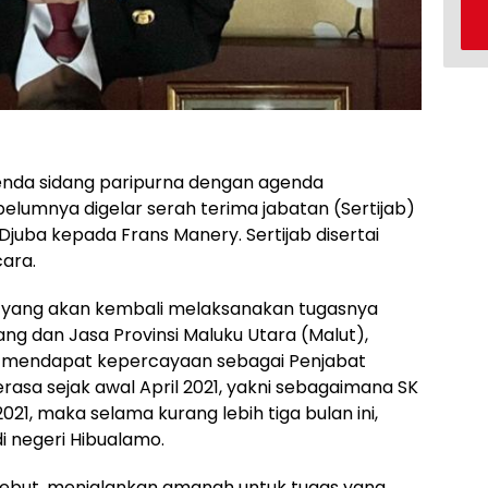
enda sidang paripurna dengan agenda
elumnya digelar serah terima jabatan (Sertijab)
 Djuba kepada Frans Manery. Sertijab disertai
ara.
a yang akan kembali melaksanakan tugasnya
ng dan Jasa Provinsi Maluku Utara (Malut),
 mendapat kepercayaan sebagai Penjabat
erasa sejak awal April 2021, yakni sebagaimana SK
21, maka selama kurang lebih tiga bulan ini,
di negeri Hibualamo.
rsebut, menjalankan amanah untuk tugas yang