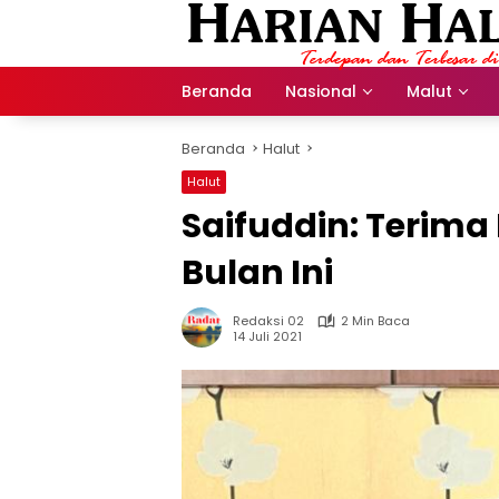
Langsung
ke
konten
Beranda
Nasional
Malut
Beranda
Halut
Halut
Saifuddin: Terima
Bulan Ini
Redaksi 02
2 Min Baca
14 Juli 2021