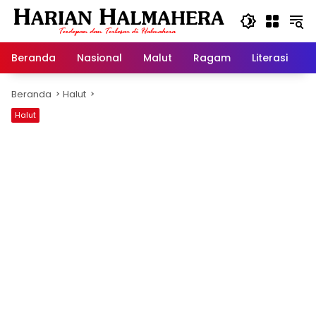
Langsung
ke
konten
Beranda
Nasional
Malut
Ragam
Literasi
H
Beranda
Halut
Halut