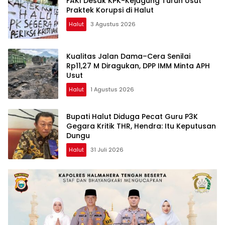
FAKI Desak KPK-Kejagung Turun Usut
Praktek Korupsi di Halut
Halut
3 Agustus 2026
Kualitas Jalan Dama–Cera Senilai
Rp11,27 M Diragukan, DPP IMM Minta APH
Usut
Halut
1 Agustus 2026
Bupati Halut Diduga Pecat Guru P3K
Gegara Kritik THR, Hendra: Itu Keputusan
Dungu
Halut
31 Juli 2026