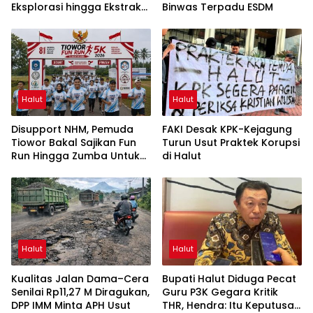
Eksplorasi hingga Ekstraksi
Binwas Terpadu ESDM
dalam Webinar MGEI-SC
UNG
Halut
Halut
Disupport NHM, Pemuda
FAKI Desak KPK-Kejagung
Tiowor Bakal Sajikan Fun
Turun Usut Praktek Korupsi
Run Hingga Zumba Untuk
di Halut
Meriahkan HUT RI ke-81
Halut
Halut
Kualitas Jalan Dama–Cera
Bupati Halut Diduga Pecat
Senilai Rp11,27 M Diragukan,
Guru P3K Gegara Kritik
DPP IMM Minta APH Usut
THR, Hendra: Itu Keputusan