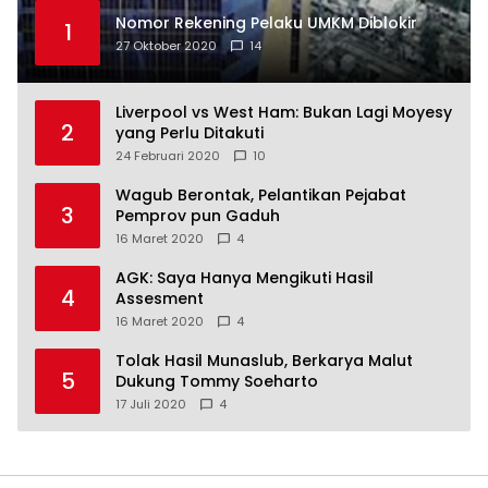
Nomor Rekening Pelaku UMKM Diblokir
1
27 Oktober 2020
14
Liverpool vs West Ham: Bukan Lagi Moyesy
2
yang Perlu Ditakuti
24 Februari 2020
10
Wagub Berontak, Pelantikan Pejabat
3
Pemprov pun Gaduh
16 Maret 2020
4
AGK: Saya Hanya Mengikuti Hasil
4
Assesment
16 Maret 2020
4
Tolak Hasil Munaslub, Berkarya Malut
5
Dukung Tommy Soeharto
17 Juli 2020
4