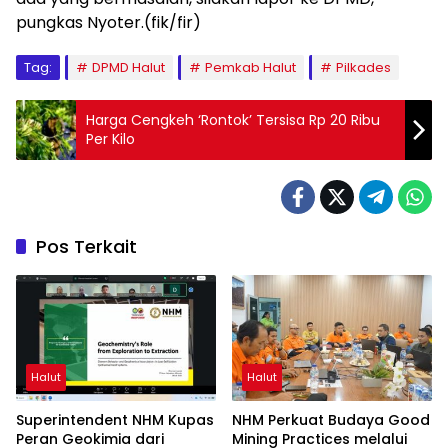
pungkas Nyoter.(fik/fir)
Tag:
DPMD Halut
Pemkab Halut
Pilkades
Harga Cengkeh ‘Rontok’ Tersisa Rp 20 Ribu
Per Kilo
Pos Terkait
Halut
Halut
Superintendent NHM Kupas
NHM Perkuat Budaya Good
Peran Geokimia dari
Mining Practices melalui