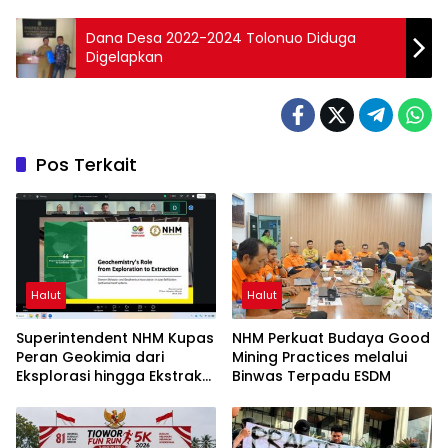
Dana Desa 2022-2024 Tolonuo Diduga
Digelapkan
Pos Terkait
Halut
Halut
Superintendent NHM Kupas
NHM Perkuat Budaya Good
Peran Geokimia dari
Mining Practices melalui
Eksplorasi hingga Ekstraksi
Binwas Terpadu ESDM
dalam Webinar MGEI-SC
UNG