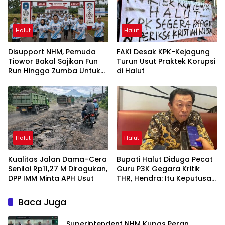
Halut
Halut
Disupport NHM, Pemuda
FAKI Desak KPK-Kejagung
Tiowor Bakal Sajikan Fun
Turun Usut Praktek Korupsi
Run Hingga Zumba Untuk
di Halut
Meriahkan HUT RI ke-81
Halut
Halut
Kualitas Jalan Dama–Cera
Bupati Halut Diduga Pecat
Senilai Rp11,27 M Diragukan,
Guru P3K Gegara Kritik
DPP IMM Minta APH Usut
THR, Hendra: Itu Keputusan
Dungu
Baca Juga
Superintendent NHM Kupas Peran