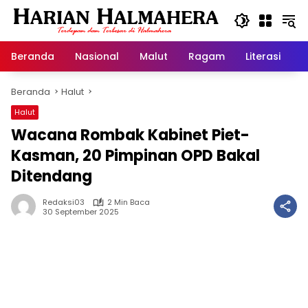
Langsung
ke
konten
Beranda
Nasional
Malut
Ragam
Literasi
H
Beranda
Halut
Halut
Wacana Rombak Kabinet Piet-
Kasman, 20 Pimpinan OPD Bakal
Ditendang
Redaksi03
2 Min Baca
30 September 2025