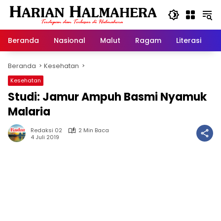
Langsung
ke
konten
Beranda
Nasional
Malut
Ragam
Literasi
H
Beranda
Kesehatan
Kesehatan
Studi: Jamur Ampuh Basmi Nyamuk
Malaria
Redaksi 02
2 Min Baca
4 Juli 2019