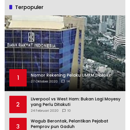
Terpopuler
Nomor Rekening Pelaku UMKM Diblokir
1
27 Oktober 2020
14
Liverpool vs West Ham: Bukan Lagi Moyesy
2
yang Perlu Ditakuti
24 Februari 2020
10
Wagub Berontak, Pelantikan Pejabat
3
Pemprov pun Gaduh