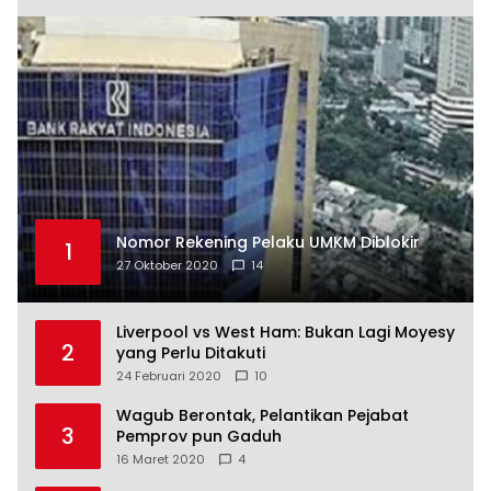
Nomor Rekening Pelaku UMKM Diblokir
1
27 Oktober 2020
14
Liverpool vs West Ham: Bukan Lagi Moyesy
2
yang Perlu Ditakuti
24 Februari 2020
10
Wagub Berontak, Pelantikan Pejabat
3
Pemprov pun Gaduh
16 Maret 2020
4