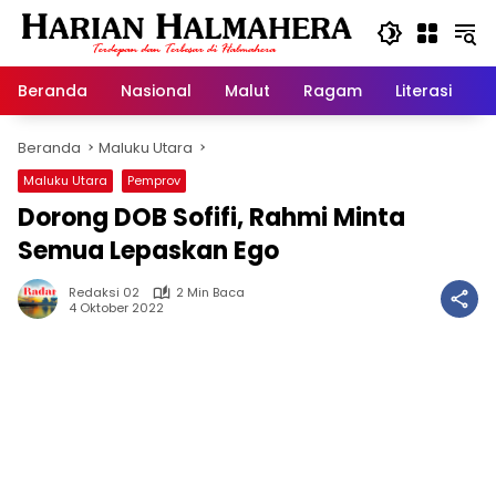
Langsung
ke
konten
Beranda
Nasional
Malut
Ragam
Literasi
H
Beranda
Maluku Utara
Maluku Utara
Pemprov
Dorong DOB Sofifi, Rahmi Minta
Semua Lepaskan Ego
Redaksi 02
2 Min Baca
4 Oktober 2022