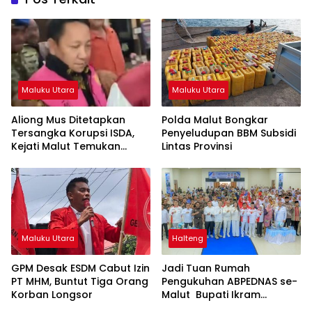
Maluku Utara
Maluku Utara
Aliong Mus Ditetapkan
Polda Malut Bongkar
Tersangka Korupsi ISDA,
Penyeludupan BBM Subsidi
Kejati Malut Temukan
Lintas Provinsi
Kerugian Rp8 M
Maluku Utara
Halteng
GPM Desak ESDM Cabut Izin
Jadi Tuan Rumah
PT MHM, Buntut Tiga Orang
Pengukuhan ABPEDNAS se-
Korban Longsor
Malut Bupati Ikram
Dorong Penguatan Tata