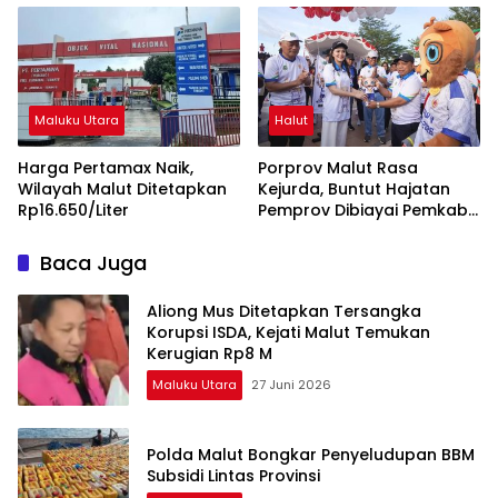
Kelola dan Pengawasan
Desa
Maluku Utara
Halut
Harga Pertamax Naik,
Porprov Malut Rasa
Wilayah Malut Ditetapkan
Kejurda, Buntut Hajatan
Rp16.650/Liter
Pemprov Dibiayai Pemkab
Halut
Baca Juga
Aliong Mus Ditetapkan Tersangka
Korupsi ISDA, Kejati Malut Temukan
Kerugian Rp8 M
Maluku Utara
27 Juni 2026
Polda Malut Bongkar Penyeludupan BBM
Subsidi Lintas Provinsi