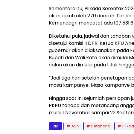
Sementara itu, Pilkada Serentak 2
akan diikuti oleh 270 daerah. Terdiri
Kemendagri mencatat ada 107.531.6
Diketahui pula, jadwal dan tahapan
disetujui komisi II DPR. Ketua KPU A
gubernur akan dilaksanakan pada F
Bupati dan Wali Kota akan dimulai 
calon akan dimulai pada 1 Juli hingg
“Jadi tiga hari setelah penetapan 
masa kampanye. Masa kampanye berdur
Hingga saat ini sejumlah persiapan 
PKPU tahapa dan merancang anggaran
mulai 1 November sampai 22 Septem
Tag:
ASN
Petahana
Pilka