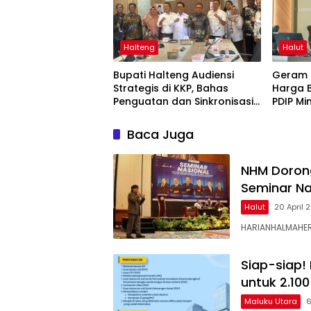
Halteng
Halut
Bupati Halteng Audiensi
Geram P
Strategis di KKP, Bahas
Harga B
Penguatan dan Sinkronisasi
PDIP M
Ruang Laut untuk Menopang
Gubris
Pertumbuhan Industri Teluk
Baca Juga
Weda
NHM Dorong
Seminar Na
Halut
20 April 
HARIANHALMAHER
Siap-siap!
untuk 2.100
Maluku Utara
6