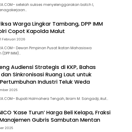
A.COM– setelah sukses menyelenggarakan batch I,
tenagakerjaan…
iksa Warga Lingkar Tambang, DPP IMM
lri Copot Kapolda Malut
1 Februari 2026
A.COM– Dewan Pimpinan Pusat Ikatan Mahasiswa
(DPP IMM)…
eng Audiensi Strategis di KKP, Bahas
dan Sinkronisasi Ruang Laut untuk
Pertumbuhan Industri Teluk Weda
ember 2025
.COM– Bupati Halmahera Tengah, Ikram M. Sangadji, ikut…
CO ‘Kase Turun’ Harga Beli Kelapa, Fraksi
a Manajemen Gubris Sambutan Mentan
er 2025