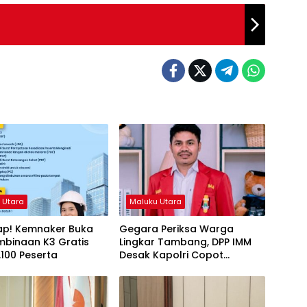
 Utara
Maluku Utara
iap! Kemnaker Buka
Gegara Periksa Warga
mbinaan K3 Gratis
Lingkar Tambang, DPP IMM
.100 Peserta
Desak Kapolri Copot
Kapolda Malut