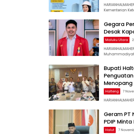
HARIANHALMAHER
Kementerian Ke
Gegara Per
Desak Kapo
Maluku Utara
2
HARIANHALMAHER
Muhammadiyah 
Bupati Halt
Penguatan 
Menopang 
Halteng
7 Nov
HARIANHALMAHERA
Geram PT NI
PDIP Mint
Halut
7 Novemb