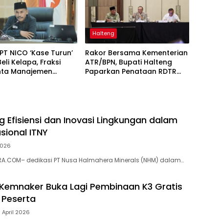
Halteng
T NICO ‘Kase Turun’
Rakor Bersama Kementerian
eli Kelapa, Fraksi
ATR/BPN, Bupati Halteng
inta Manajemen
Paparkan Penataan RDTR
 Sambutan Mentan
Weda Tengah
 Efisiensi dan Inovasi Lingkungan dalam
sional ITNY
2026
A.COM– dedikasi PT Nusa Halmahera Minerals (NHM) dalam…
 Kemnaker Buka Lagi Pembinaan K3 Gratis
 Peserta
 April 2026