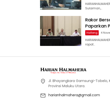
HARIANHALMAHER
Sulaiman,…
Rakor Bers
Paparkan 
Halteng
4 Nov
HARIANHALMAHER
rapat…
Jl. Bhayangkara Gamsungi-Tobelo,
Provinsi Maluku Utara.
harianhalmahera@gmail.com