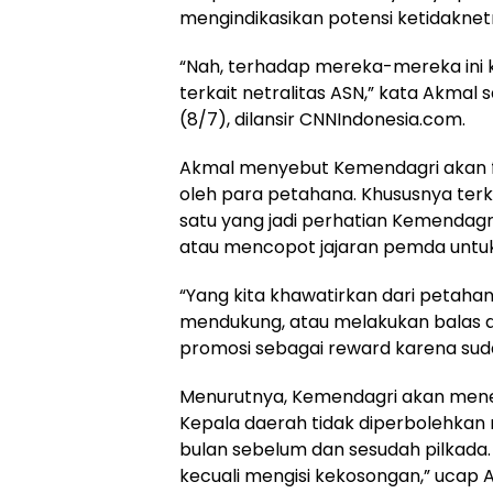
mengindikasikan potensi ketidaknetr
“Nah, terhadap mereka-mereka ini k
terkait netralitas ASN,” kata Akmal 
(8/7), dilansir CNNIndonesia.com.
Akmal menyebut Kemendagri akan
oleh para petahana. Khususnya ter
satu yang jadi perhatian Kemenda
atau mencopot jajaran pemda unt
“Yang kita khawatirkan dari petah
mendukung, atau melakukan balas d
promosi sebagai reward karena sud
Menurutnya, Kemendagri akan menega
Kepala daerah tidak diperbolehka
bulan sebelum dan sesudah pilkada.
kecuali mengisi kekosongan,” ucap 