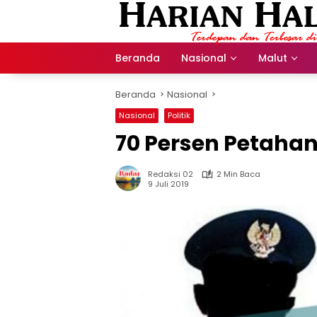
Langsung
ke
konten
Beranda
Nasional
Malut
Beranda
Nasional
Nasional
Politik
70 Persen Petahan
Redaksi 02
2 Min Baca
9 Juli 2019