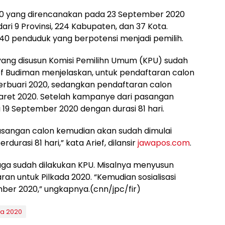
020 yang direncanakan pada 23 September 2020
 dari 9 Provinsi, 224 Kabupaten, dan 37 Kota.
40 penduduk yang berpotensi menjadi pemilih.
 yang disusun Komisi Pemilihn Umum (KPU) sudah
rief Budiman menjelaskan, untuk pendaftaran calon
erbuari 2020, sedangkan pendaftaran calon
Maret 2020. Setelah kampanye dari pasangan
a 19 September 2020 dengan durasi 81 hari.
pasangan calon kemudian akan sudah dimulai
asi 81 hari,” kata Arief, dilansir
jawapos.com
.
juga sudah dilakukan KPU. Misalnya menyusun
 untuk Pilkada 2020. “Kemudian sosialisasi
ber 2020,” ungkapnya.(cnn/jpc/fir)
da 2020