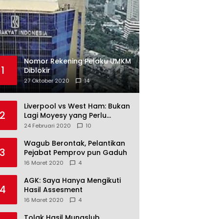
Nomor Rekening Pelaku UMKM
1
Diblokir
27 Oktober 2020
14
Liverpool vs West Ham: Bukan
2
Lagi Moyesy yang Perlu
Ditakuti
24 Februari 2020
10
Wagub Berontak, Pelantikan
3
Pejabat Pemprov pun Gaduh
16 Maret 2020
4
AGK: Saya Hanya Mengikuti
4
Hasil Assesment
16 Maret 2020
4
Tolak Hasil Munaslub,