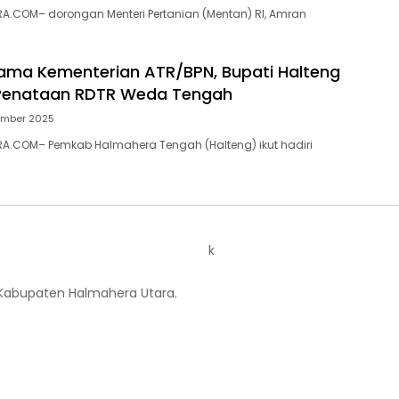
A.COM– dorongan Menteri Pertanian (Mentan) RI, Amran
ama Kementerian ATR/BPN, Bupati Halteng
Penataan RDTR Weda Tengah
ember 2025
A.COM– Pemkab Halmahera Tengah (Halteng) ikut hadiri
k
 Kabupaten Halmahera Utara.