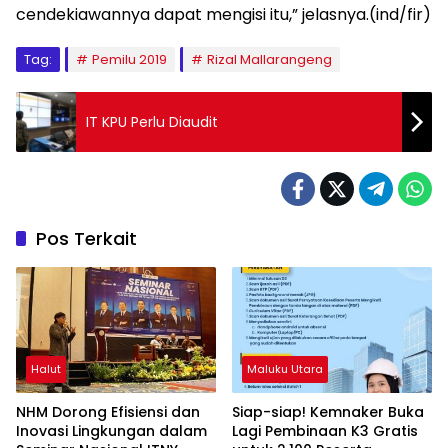
cendekiawannya dapat mengisi itu,” jelasnya.(ind/fir)
Tag:
Pemilu 2019
Rizal Mallarangeng
IT KPU Perlu Diaudit
Pos Terkait
Halut
Maluku Utara
NHM Dorong Efisiensi dan
Siap-siap! Kemnaker Buka
Inovasi Lingkungan dalam
Lagi Pembinaan K3 Gratis