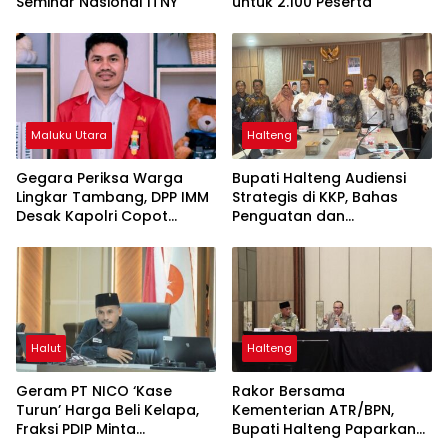
Seminar Nasional ITNY
untuk 2.100 Peserta
Maluku Utara
Halteng
Gegara Periksa Warga
Bupati Halteng Audiensi
Lingkar Tambang, DPP IMM
Strategis di KKP, Bahas
Desak Kapolri Copot
Penguatan dan
Kapolda Malut
Sinkronisasi Ruang Laut
untuk Menopang
Pertumbuhan Industri
Teluk Weda
Halut
Halteng
Geram PT NICO ‘Kase
Rakor Bersama
Turun’ Harga Beli Kelapa,
Kementerian ATR/BPN,
Fraksi PDIP Minta
Bupati Halteng Paparkan