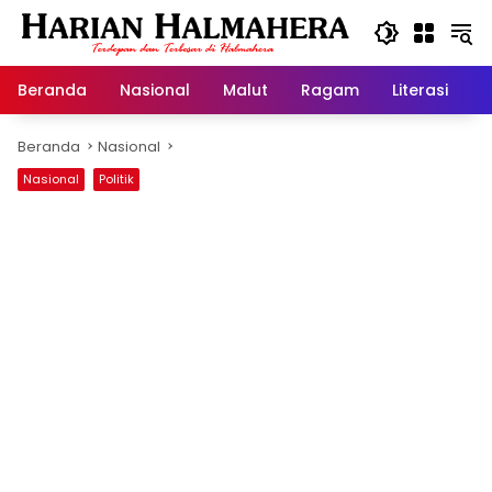
Langsung
ke
konten
Beranda
Nasional
Malut
Ragam
Literasi
H
Beranda
Nasional
Nasional
Politik