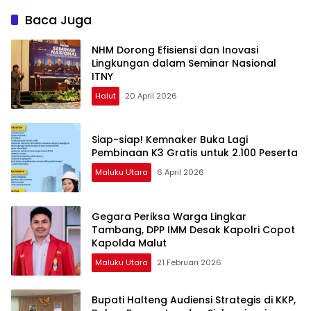
Manajemen Gubris
Penataan RDTR Weda
Sambutan Mentan
Tengah
Baca Juga
NHM Dorong Efisiensi dan Inovasi
Lingkungan dalam Seminar Nasional
ITNY
Halut
20 April 2026
Siap-siap! Kemnaker Buka Lagi
Pembinaan K3 Gratis untuk 2.100 Peserta
Maluku Utara
6 April 2026
Gegara Periksa Warga Lingkar
Tambang, DPP IMM Desak Kapolri Copot
Kapolda Malut
Maluku Utara
21 Februari 2026
Bupati Halteng Audiensi Strategis di KKP,