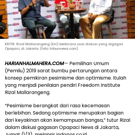
KRITIK: Rizal Mallarangeng (kiri) berbicara usai diskusi yang digagas
Opapaci, di Jakarta. (foto: tribunnews.com)
HARIANHALMAHERA.COM
—
Pemilihan Umum
(Pemilu) 2019 sarat bumbu pertarungan antara
konsep pemikiran pesimisme dan optimisme. Itulah
yang menjadi penilaian pendiri Freedom Institute
Rizal Mallarangeng.
“Pesimisme berangkat dari rasa kecemasan
berlebihan. Sedang optimisme merupakan bagian
dari keyakinan akan kemampuan bangsa,” tutur Rizal
dalam diskusi gagasan Opapaci News di Jakarta,
Jumat (1/3), melansir indopos.co.id.