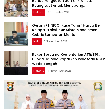
Bahas Penguatan dan Sinkronisasi
Ruang Laut untuk Menopang
Pertumbuhan Industri Teluk Weda
Halteng
7 November 2025
Geram PT NICO ‘Kase Turun’ Harga Beli
Kelapa, Fraksi PDIP Minta Manajemen
Gubris Sambutan Mentan
Halut
7 November 2025
Rakor Bersama Kementerian ATR/BPN,
Bupati Halteng Paparkan Penataan RDTR
Weda Tengah
Halteng
4 November 2025