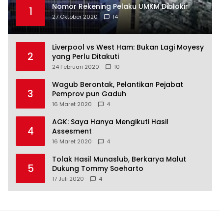
Nomor Rekening Pelaku UMKM Diblokir
1
27 Oktober 2020
14
Liverpool vs West Ham: Bukan Lagi Moyesy
2
yang Perlu Ditakuti
24 Februari 2020
10
Wagub Berontak, Pelantikan Pejabat
3
Pemprov pun Gaduh
16 Maret 2020
4
AGK: Saya Hanya Mengikuti Hasil
4
Assesment
16 Maret 2020
4
Tolak Hasil Munaslub, Berkarya Malut
5
Dukung Tommy Soeharto
17 Juli 2020
4